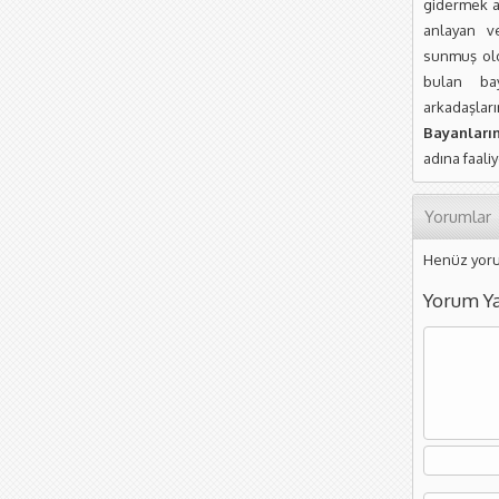
gidermek a
anlayan ve
sunmuş old
bulan ba
arkadaşla
Bayanları
adına faali
Yorumlar
Henüz yoru
Yorum Y