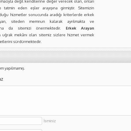
macıyla değil kendilerine değer verecek olan, onları
 tatmin eden eşler arayışına girmiştir. Sitemizin
uğu hizmetler sonucunda aradığı kriterlerde erkek
yan, siteden memnun kalarak ayrılmakta ve
rına da sitemizi önermektedir.
Erkek Arayan
n
uğrak mekânı olan sitemiz sizlere hizmet vermek
yetlerini sürdürmektedir.
m yapılmamış.
az
İsminiz