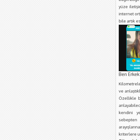
yüze iletiş
internet o
bile artık 
Ben Erkek
Kilometrel
ve anlaştıkl
Özellikle b
anlayabilec
kendini y
sebepten 
arayışların
kriterlere 