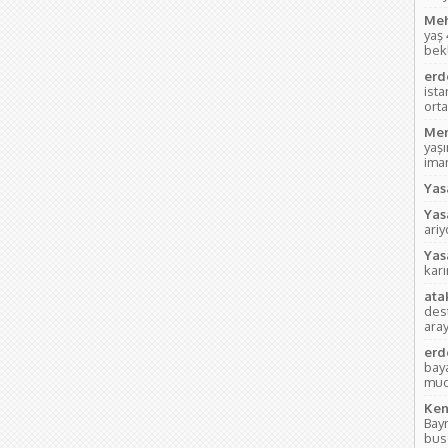
Meh
yaş
bek
erd
ist
orta
Mem
yaş
imam
Yas
Yas
ari
Yas
kar
ata
des
aray
erd
bay
mud
Ken
Bay
bus