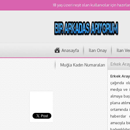
18 yaş üzeri reşit olan kullanıcılar için hazırla
Anasayfa
İlan Onay
İlan Ve
Erkek Ara
Muğla Kadın Numaraları
Erkek Aray
çağında ol
medya ve in
almaya başl
plana atılm
ortamında i
haberdar 
amacıyla bi
bağımlılığ