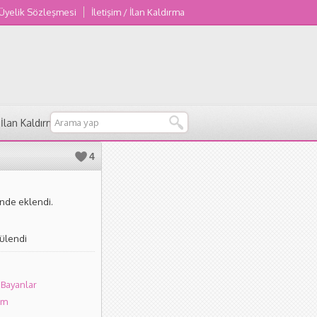
 Üyelik Sözleşmesi
İletişim / İlan Kaldırma
/ İlan Kaldırma
4
inde eklendi.
tülendi
 Bayanlar
um