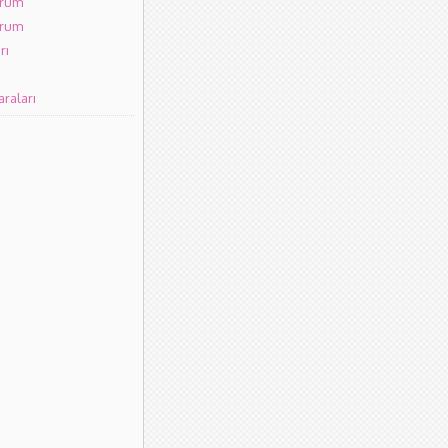
orum
orum
rı
raları