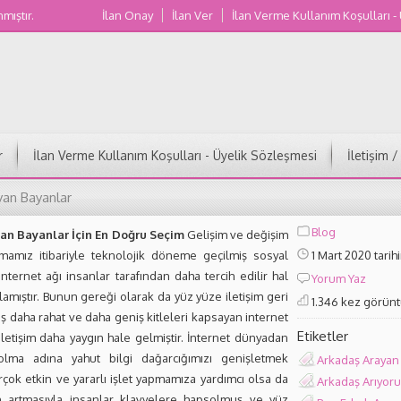
nmıştır.
İlan Onay
İlan Ver
İlan Verme Kullanım Koşulları -
Muğla Kadın Numaraları
r
İlan Verme Kullanım Koşulları - Üyelik Sözleşmesi
İletişim 
yan Bayanlar
Blog
an Bayanlar İçin En Doğru Seçim
Gelişim ve değişim
mamız itibariyle teknolojik döneme geçilmiş sosyal
1 Mart 2020 tarih
ternet ağı insanlar tarafından daha tercih edilir hal
Yorum Yaz
amıştır. Bunun gereği olarak da yüz yüze iletişim geri
1.346 kez görün
ış daha rahat ve daha geniş kitleleri kapsayan internet
Etiketler
letişim daha yaygın hale gelmiştir. İnternet dünyadan
olma adına yahut bilgi dağarcığımızı genişletmek
Arkadaş Arayan
rçok etkin ve yararlı işlet yapmamıza yardımcı olsa da
Arkadaş Arıyor
ın artmasıyla insanlar klavyelere hapsolmuş ve yüz