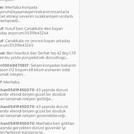
r:
Merhaba konyada
ıyorum26yaşındayım bekarım insanlarla
bet etmeyi severim sıcakkanlıyım vicdanlı
erhametli...
uf:
Yusuf ben Çanakkale den bayan
adaş arıyorum 05319643264
uf:
Çanakkale ve çevresi bayan arkadaş
yorum 05319643265
hat:
Ben İstanbul dan Serhat Yaş 42 Boy 1.70
im bu yolda yürüyebilcek dürüstlügü...
r05068475837:
Selam konyadan bekarım
yasım 172 boyum 68 kilom esmerim ciddi
smak isteyen...
f:
Merhaba
han05419450070:
43 yaşında durust
nilir efendi biriyim güzel bir dostluk
an tanışmak isteyen gizliliğe...
han05419450070:
43 yaşında durust
nilir efendi biriyim güzel bir dostluk
yan tanışmak isteyen güvenebileceği...
han05419450070:
Merhaba ben gökhan
aşında gerçekten dürüst güvenilir iyi
yim herkesin karşısına iyi...