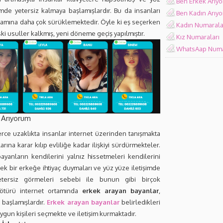
Ben Erkek Arıy
imde yetersiz kalmaya başlamışlardır. Bu da insanları
Ben Kadın Arıy
rtamına daha çok sürüklemektedir. Öyle ki eş seçerken
Kadın Numarala
eski usuller kalkmış, yeni döneme geçiş yapılmıştır.
Kız Numaraları
WhatsAap Numa
 Arıyorum
erce uzaklıkta insanlar internet üzerinden tanışmakta
arına karar kılıp evliliğe kadar ilişkiyi sürdürmekteler.
ayanların kendilerini yalnız hissetmeleri kendilerini
ek bir erkeğe ihtiyaç duymaları ve yüz yüze iletişimde
etersiz görmeleri sebebi ile bunun gibi birçok
ötürü internet ortamında
erkek arayan bayanlar
,
a başlamışlardır.
Erkek arayan bayanlar
belirledikleri
uygun kişileri seçmekte ve iletişim kurmaktadır.