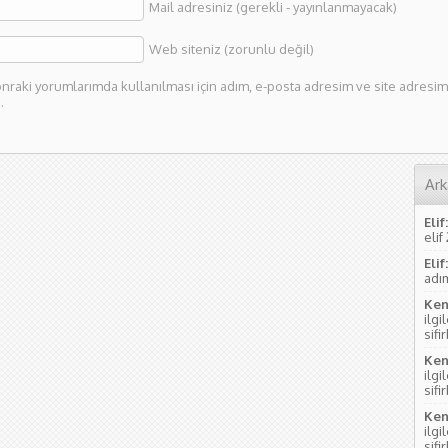
Mail adresiniz (gerekli - yayınlanmayacak)
Web siteniz (zorunlu değil)
nraki yorumlarımda kullanılması için adım, e-posta adresim ve site adresim 
.
Ark
Elif:
elif
Elif:
adım
Ken
ilgi
sifi
Ken
ilgi
sifi
Ken
ilgi
sifi