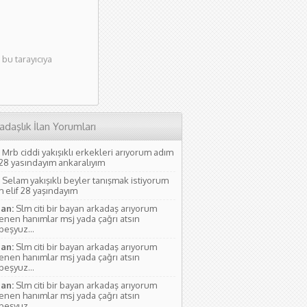
bu tarayıcıya
adaşlık İlan Yorumları
Mrb ciddi yakışıklı erkekleri arıyorum adım
 28 yasındayım ankaralıyım
Selam yakışıklı beyler tanışmak istiyorum
 elif 28 yaşındayım
an:
Slm citi bir bayan arkadaş arıyorum
lenen hanımlar msj yada çağrı atsın
rbeşyuz...
an:
Slm citi bir bayan arkadaş arıyorum
lenen hanımlar msj yada çağrı atsın
rbeşyuz...
an:
Slm citi bir bayan arkadaş arıyorum
lenen hanımlar msj yada çağrı atsın
rbeşyuz...