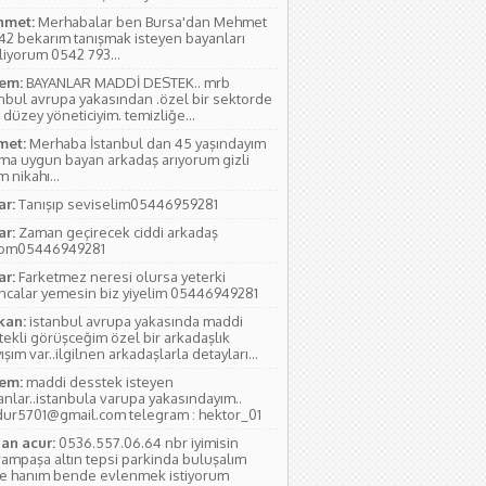
met:
Merhabalar ben Bursa'dan Mehmet
 42 bekarım tanışmak isteyen bayanları
liyorum 0542 793...
em:
BAYANLAR MADDİ DESTEK.. mrb
anbul avrupa yakasından .özel bir sektorde
 düzey yöneticiyim. temizliğe...
et:
Merhaba İstanbul dan 45 yaşındayım
ıma uygun bayan arkadaş arıyorum gizli
 nikahı...
ar:
Tanışıp seviselim05446959281
ar:
Zaman geçirecek ciddi arkadaş
yom05446949281
ar:
Farketmez neresi olursa yeterki
ıncalar yemesin biz yiyelim 05446949281
kan:
istanbul avrupa yakasında maddi
tekli görüşceğim özel bir arkadaşlık
ışım var..ilgilnen arkadaşlarla detayları...
em:
maddi desstek isteyen
anlar..istanbula varupa yakasındayım..
ur5701@gmail.com telegram : hektor_01
an acur:
0536.557.06.64 nbr iyimisin
rampaşa altın tepsi parkinda buluşalım
e hanım bende evlenmek istiyorum