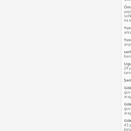
Öme
yaş
soh
mı m
Yus
ark
Yus
arı
ser
ben
Ugu
29 
tanı
Şeri
Gök
güve
aray
Gök
güve
ara
Gök
43 y
biri