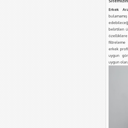
Sitemizin 
Erkek Ar
bulamamış
edebileceğ
belirtilen 
özellikler
filtrelem
erkek profi
uygun görü
uygun olara