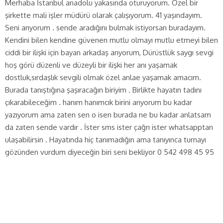
Merhaba İstanbul anadolu yakasında oturuyorum. Özel bir
şirkette mali işler müdürü olarak çalışıyorum. 41 yaşındayım.
Seni arıyorum . sende aradığını bulmak istiyorsan buradayım.
Kendini bilen kendine güvenen mutlu olmayı mutlu etmeyi bilen
ciddi bir ilişki için bayan arkadaş arıyorum, Dürüstlük saygı sevgi
hoş görü düzenli ve düzeyli bir ilişki her anı yaşamak
dostluk,sırdaşlık sevgili olmak özel anlae yaşamak amacım.
Burada tanıştığına şaşıracağın biriyim . Birlikte hayatın tadını
çıkarabileceğim . hanım hanımcık birini arıyorum bu kadar
yazıyorum ama zaten sen o isen burada ne bu kadar anlatsam
da zaten sende vardır . İster sms ister çağrı ister whatsapptan
ulaşabilirsin . Hayatında hiç tanımadığın ama tanıyınca turnayı
gözünden vurdum diyeceğin biri seni bekliyor 0 542 498 45 95