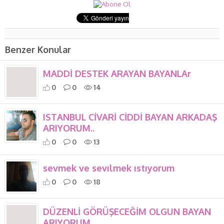
Benzer Konular
MADDİ DESTEK ARAYAN BAYANLAr
0
0
14
ISTANBUL CİVARİ CİDDİ BAYAN ARKADAŞ
ARIYORUM..
0
0
13
sevmek ve sevılmek ıstıyorum
0
0
18
DÜZENLİ GÖRÜŞECEĞİM OLGUN BAYAN
ARIYORUM