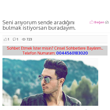
Seni arıyorum sende aradığını
Beğen
(
2
)
bulmak istiyorsan buradayım.
1
1
723
Sohbet Etmek İster misin? Cinsel Sohbetlere Bayılırım..
Telefon Numaram:
0044560183020