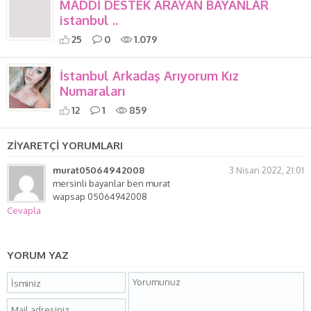
MADDİ DESTEK ARAYAN BAYANLAR
istanbul ..
25
0
1.079
İstanbul Arkadaş Arıyorum Kız
Numaraları
12
1
859
ZİYARETÇİ YORUMLARI
murat05064942008
3 Nisan 2022, 21:01
mersinli bayanlar ben murat
wapsap 05064942008
Cevapla
YORUM YAZ