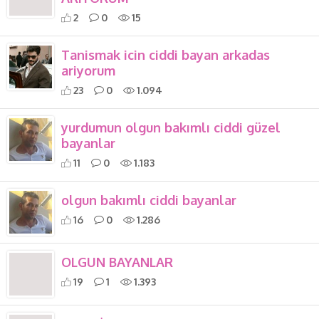
2
0
15
Tanismak icin ciddi bayan arkadas
ariyorum
23
0
1.094
yurdumun olgun bakımlı ciddi güzel
bayanlar
11
0
1.183
olgun bakımlı ciddi bayanlar
16
0
1.286
OLGUN BAYANLAR
19
1
1.393