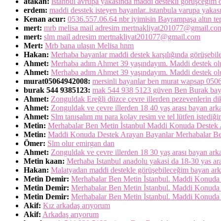
atakan:
istanbul avrupa yakasında maddi destekli görüşceğim öze
erdem:
maddi desstek isteyen bayanlar..istanbula varupa yak
Kenan acur:
0536.557.06.64 nbr iyimisin Bayrampaşa altın t
mert:
mrb melisa mail adresim mertnakliyat201077@gmail.co
mert:
slm mail adresim mertnakliyat201077@gmail.com
Mert:
Mrb bana ulaşın Melisa hnm
Hakan:
Merhaba bayanlar maddi destek karşılığında görüşebi
Ahmet:
Merhaba adım Ahmet 39 yaşındayım. Maddi destek o
Ahmet:
Merhaba adım Ahmet 39 yaşındayım. Maddi destek olur
murat05064942008:
mersinli bayanlar ben murat wapsap 05
burak 544 9385123:
mak 544 938 5123 güven Ben Burak bayan
Ahmet:
Zonguldak Ereğli düzce çevre illerden pezevenlerin dik
Ahmet:
Zonguldak ve çevre illerden 18 40 yaş arası bayan arka
Ahmet:
Slm tanışalım mı para kolay resim ve tel lütfen istediğ
Metin:
Merhabalar Ben Metin İstanbul Maddi Konuda Destek 
Metin:
Maddi Konuda Destek Arayan Bayanlar Merhabalar Be
Ömer:
Slm olur emirgan dan
Ahmet:
Zonguldak ve çevre illerden 18 30 yaş arası bayan arka
Metin kaan:
Merhaba Istanbul anadolu yakasi da 18-30 yas ar
Hakan:
Malatyadan maddi destekle görüşebileceğim bayan ar
Metin Demir:
Merhabalar Ben Metin İstanbul. Maddi Konuda 
Metin Demir:
Merhabalar Ben Metin İstanbul. Maddi Konuda 
Metin Demir:
Merhabalar Ben Metin İstanbul. Maddi Konuda
Akif:
Kız arkadaş arıyorum
Akif:
Arkadaş arıyorum