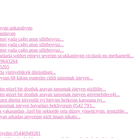
dayım ankaralıyım
şındayım
sj yada çağrı atsın sifirbeşyuz...
sj yada çağrı atsın sifirbeşyuz...
sj yada çağrı atsın sifirbeşyuz...
arla sohbet etmeyi severim sıcakkanlıyım vicdanlı mı merhametli...
319643264
43265
a yürüyebilcek dürüstlügü...
um 68 kilom esmerim ciddi tanısmak isteyen...
im güzel bir dostluk arayan tanışmak isteyen gizliliğe...
yim güzel bir dostluk arayan tanışmak isteyen güvenebileceği...
 dürüst güvenilir iyi biriyim herkesin karşısına iyi...
nışmak isteyen bayanları bekliyorum 0542 793...
ndan .özel bir sektorde orta düzey yöneticiyim. temizliğe...
an arkadaş arıyorum gizli imam nikahı...
z yiyelim 05446949281