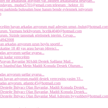
l bir arkadaşlık arayışım var..ilgilnen arkadaşlarla detayları...
asındayım.. mudur5701@gmail.com telegram : hektor_01
epsi parkinda buluşalım buse hanım bende evlenmek istiyorum
m
leceğim bayan arkadaş arıyorum mail adresim umut--bulut@hotmail.co
lurum. Yazmanı bekliyorum. bcelik4040@hotmail.com
um. Sizinle tanışmak görüşmek isterim. Cevap...
064942008
 arkadaş arıyorum uzun boylu sportif...
katine 18 40 yaş arası bayan öğrenci...
daş arıyorum şartlar uyarsa...
iniz kadar vereceğim
Arayan Bayanlar MAddi Destek Sağlanır Mail...
n İstanbul'dan Metin Maddi Konuda Destek Olurum...
daş arıyorum şartlar uyarsa...
asi bayan ariyorum.maddi destek verecegim.yasim 33...
kadas arıyorum. atlantic45@hotmail.com
Desteğe İhtiyacı Olan Bayanlar, Maddi Konuda Destek...
Desteğe İhtiyacı Olan Bayanlar, Maddi Konuda Destek...
 Desteğe İhtiyacı Olan Bayanlar Mail Adresim byysohbet@hotmail.co