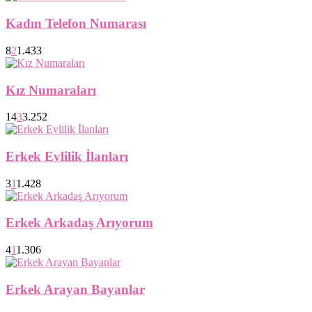
Kadın Telefon Numarası
8
2
1.433
Kız Numaraları
14
3
3.252
Erkek Evlilik İlanları
3
1
1.428
Erkek Arkadaş Arıyorum
4
1
1.306
Erkek Arayan Bayanlar