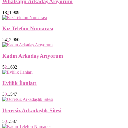
Whatsapp Arkadaş Arıyorum
18
7
1.909
Kız Telefon Numarası
24
1
2.960
Kadın Arkadaş Arıyorum
5
2
1.632
Evlilik İlanları
3
0
1.547
Ücretsiz Arkadaşlık Sitesi
5
0
1.537