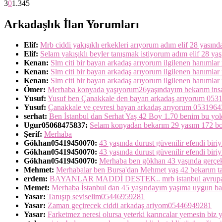
3
0
1.345
Arkadaşlık İlan Yorumları
Elif:
Mrb ciddi yakışıklı erkekleri arıyorum adım elif 28 yasın
Elif:
Selam yakışıklı beyler tanışmak istiyorum adım elif 28 ya
Kenan:
Slm citi bir bayan arkadaş arıyorum ilgilenen hanımlar m
Kenan:
Slm citi bir bayan arkadaş arıyorum ilgilenen hanımlar m
Kenan:
Slm citi bir bayan arkadaş arıyorum ilgilenen hanımlar m
Ömer:
Merhaba konyada yaşıyorum26yaşındayım bekarım insanl
Yusuf:
Yusuf ben Çanakkale den bayan arkadaş arıyorum 05
Yusuf:
Çanakkale ve çevresi bayan arkadaş arıyorum 053196
serhat:
Ben İstanbul dan Serhat Yaş 42 Boy 1.70 benim bu yold
Ugur05068475837:
Selam konyadan bekarım 29 yasım 172 boy
Şerif:
Merhaba
Gökhan05419450070:
43 yaşında durust güvenilir efendi biriy
Gökhan05419450070:
43 yaşında durust güvenilir efendi biri
Gökhan05419450070:
Merhaba ben gökhan 43 yaşında gerçekten
Mehmet:
Merhabalar ben Bursa'dan Mehmet yaş 42 bekarım ta
erdem:
BAYANLAR MADDİ DESTEK.. mrb istanbul avrupa yakası
Memet:
Merhaba İstanbul dan 45 yaşındayım yaşıma uygun bay
Yasar:
Tanışıp seviselim05446959281
Yasar:
Zaman geçirecek ciddi arkadaş ariyom05446949281
Yasar:
Farketmez neresi olursa yeterki karıncalar yemesin bi