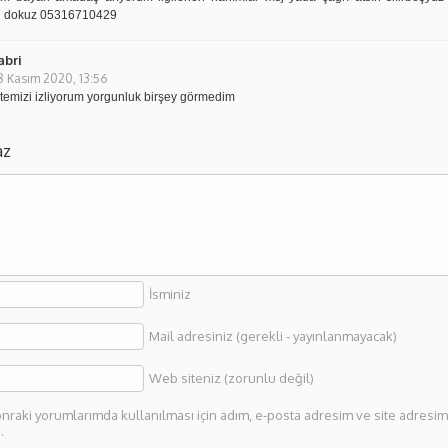
rmi dokuz 05316710429
abri
8 Kasım 2020, 13:56
itemizi izliyorum yorgunluk birşey görmedim
az
İsminiz
Mail adresiniz (gerekli - yayınlanmayacak)
Web siteniz (zorunlu değil)
nraki yorumlarımda kullanılması için adım, e-posta adresim ve site adresim 
.