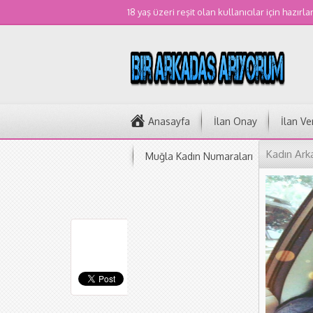
18 yaş üzeri reşit olan kullanıcılar için hazırla
Anasayfa
İlan Onay
İlan Ve
Kadın Arka
Muğla Kadın Numaraları