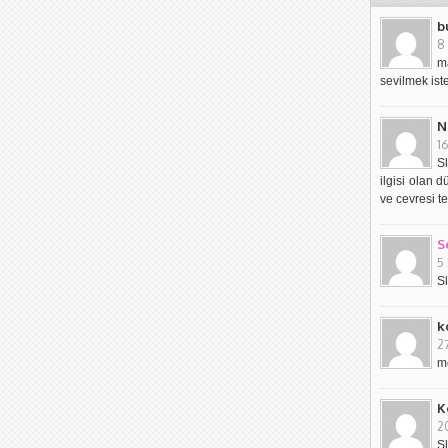
b
8
m
sevilmek is
N
1
S
ilgisi olan 
ve cevresi t
S
5
S
k
2
m
K
20
S