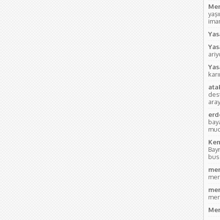
Mem
yaş
imam
Yas
Yas
ari
Yas
kar
ata
des
aray
erd
bay
mud
Ken
Bay
bus
mer
mer
mer
mer
Mer