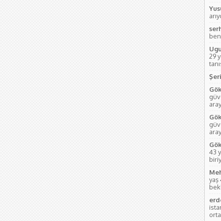
Yus
arı
ser
ben
Ugu
29 
tanı
Şeri
Gök
güve
aray
Gök
güve
ara
Gök
43 y
biri
Meh
yaş
bek
erd
ist
orta