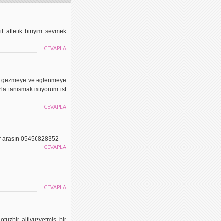
atletik biriyim sevmek
CEVAPLA
ven gezmeye ve eglenmeye
la tanısmak istiyorum ist
CEVAPLA
ar arasın 05456828352
CEVAPLA
CEVAPLA
tuzbir altiyuzyetmiş bir