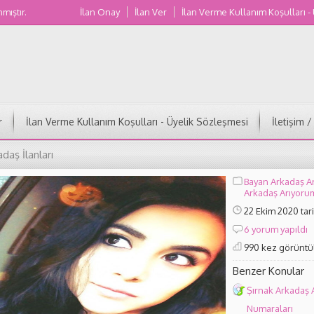
nmıştır.
İlan Onay
İlan Ver
İlan Verme Kullanım Koşulları -
Muğla Kadın Numaraları
r
İlan Verme Kullanım Koşulları - Üyelik Sözleşmesi
İletişim 
daş İlanları
Bayan Arkadaş A
Arkadaş Arıyoru
22 Ekim 2020 tar
6 yorum yapıldı
990 kez görüntü
Benzer Konular
Şırnak Arkadaş 
Numaraları