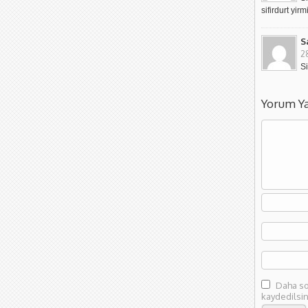
sifirdurt yi
S
2
S
Yorum Y
Daha so
kaydedilsin