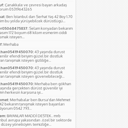
uf:
Çanakkale ve çevresi bayan arkadaş
yorum 05319643265
hat:
Ben İstanbul dan Serhat Yaş 42 Boy 1.70
im bu yolda yürüyebilcek dürüstlügü...
r05068475837:
Selam konyadan bekarım
yasım 172 boyum 68 kilom esmerim ciddi
smak isteyen...
f:
Merhaba
han05419450070:
43 yaşında durust
nilir efendi biriyim güzel bir dostluk
an tanışmak isteyen gizliliğe...
han05419450070:
43 yaşında durust
nilir efendi biriyim güzel bir dostluk
yan tanışmak isteyen güvenebileceği...
han05419450070:
Merhaba ben gökhan
aşında gerçekten dürüst güvenilir iyi
yim herkesin karşısına iyi...
met:
Merhabalar ben Bursa'dan Mehmet
 42 bekarım tanışmak isteyen bayanları
liyorum 0542 793...
em:
BAYANLAR MADDİ DESTEK.. mrb
anbul avrupa yakasından .özel bir sektorde
 düzey yöneticiyim. temizliğe...