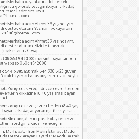
an:
Merhaba bayanlar maddi destek
şılığında görüşebileceğim bayan arkadaş
yorum mail adresim umut--
ut@hotmail.com
et:
Merhaba adım Ahmet 39 yaşındayım.
di destek olurum. Yazmanı bekliyorum.
lik4040@hotmail.com
et:
Merhaba adım Ahmet 39 yaşındayım.
di destek olurum. Sizinle tanışmak
üşmek isterim. Cevap...
at05064942008:
mersinli bayanlar ben
at wapsap 05064942008
ak 544 9385123:
mak 544 938 5123 güven
 Burak bayan arkadaş arıyorum uzun boylu
if...
et:
Zonguldak Ereğli düzce çevre illerden
evenlerin dikkatine 18 40 yaş arası bayan
nci...
et:
Zonguldak ve çevre illerden 18 40 yaş
ı bayan arkadaş arıyorum şartlar uyarsa...
et:
Slm tanışalım mı para kolay resim ve
lütfen istediğiniz kadar vereceğim
in:
Merhabalar Ben Metin İstanbul Maddi
uda Destek Arayan Bayanlar MAddi Destek