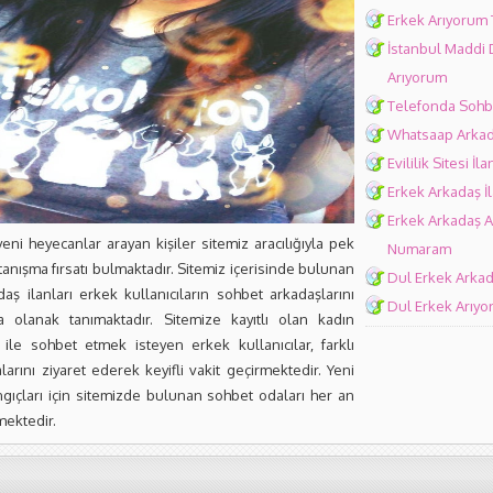
Erkek Arıyorum
İstanbul Maddi
Arıyorum
Telefonda Sohb
Whatsaap Arkad
Evililik Sitesi İla
Erkek Arkadaş İl
Erkek Arkadaş A
eni heyecanlar arayan kişiler sitemiz aracılığıyla pek
Numaram
e tanışma fırsatı bulmaktadır. Sitemiz içerisinde bulunan
Dul Erkek Arka
aş ilanları erkek kullanıcıların sohbet arkadaşlarını
Dul Erkek Arıy
a olanak tanımaktadır. Sitemize kayıtlı olan kadın
r ile sohbet etmek isteyen erkek kullanıcılar, farklı
arını ziyaret ederek keyifli vakit geçirmektedir. Yeni
angıçları için sitemizde bulunan sohbet odaları her an
mektedir.