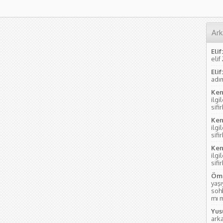
Ark
Elif:
elif
Elif:
adım
Ken
ilgi
sifi
Ken
ilgi
sifi
Ken
ilgi
sifi
Öme
yaş
soh
mı m
Yus
ark