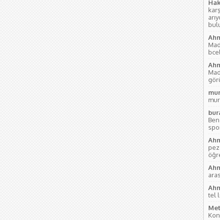
Hak
kar
arı
bul
Ahm
Mad
bce
Ahm
Mad
gör
mur
mur
bur
Ben
sport
Ahm
pez
öğre
Ahm
aras
Ahm
tel 
Met
Kon