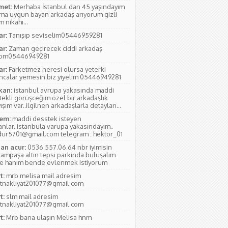
et:
Merhaba İstanbul dan 45 yaşındayım
ıma uygun bayan arkadaş arıyorum gizli
 nikahı...
ar:
Tanışıp seviselim05446959281
ar:
Zaman geçirecek ciddi arkadaş
yom05446949281
ar:
Farketmez neresi olursa yeterki
ıncalar yemesin biz yiyelim 05446949281
kan:
istanbul avrupa yakasında maddi
tekli görüşceğim özel bir arkadaşlık
ışım var..ilgilnen arkadaşlarla detayları...
em:
maddi desstek isteyen
anlar..istanbula varupa yakasındayım..
ur5701@gmail.com telegram : hektor_01
an acur:
0536.557.06.64 nbr iyimisin
rampaşa altın tepsi parkinda buluşalım
e hanım bende evlenmek istiyorum
t:
mrb melisa mail adresim
tnakliyat201077@gmail.com
t:
slm mail adresim
tnakliyat201077@gmail.com
t:
Mrb bana ulaşın Melisa hnm