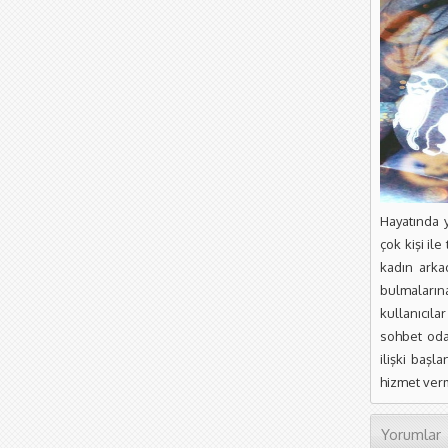
Hayatında y
çok kişi il
kadın arkad
bulmaların
kullanıcıla
sohbet odal
ilişki başl
hizmet ver
Yorumlar