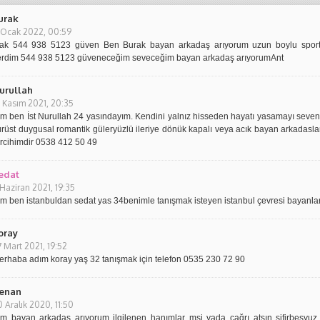
urak
 Ocak 2022, 00:59
ak 544 938 5123 güven Ben Burak bayan arkadaş arıyorum uzun boylu sportif 
terdim 544 938 5123 güveneceğim seveceğim bayan arkadaş arıyorumAnt
urullah
6 Kasım 2021, 20:35
lm ben İst Nurullah 24 yasındayım. Kendini yalnız hisseden hayatı yasamayı se
dürüst duygusal romantik güleryüzlü ileriye dönük kapalı veya acık bayan arkadaslar
ercihimdir 0538 412 50 49
edat
 Haziran 2021, 19:35
lm ben istanbuldan sedat yas 34benimle tanışmak isteyen istanbul çevresi bayanl
oray
7 Mart 2021, 19:52
erhaba adım koray yaş 32 tanışmak için telefon 0535 230 72 90
enan
 Aralık 2020, 11:50
lm bayan arkadaş arıyorum ilgilenen hanımlar msj yada çağrı atsın sifirbeşyuz o