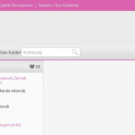
 Üyelik Sözleşmesi
İletişim / İlan Kaldırma
/ İlan Kaldırma
15
rıyorum
,
Şırnak
m
ihinde eklendi.
lendi
Arıyorum Kız