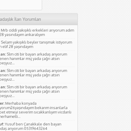
adaşlık İlan Yorumları
Mrb ciddi yakışıklı erkekleri arıyorum adım
 28 yasındayım ankaralıyım
Selam yakışıklı beyler tanışmak istiyorum
 elif 28 yaşındayım
an:
Slm citi bir bayan arkadaş arıyorum
lenen hanımlar msj yada çağrı atsın
rbeşyuz...
an:
Slm citi bir bayan arkadaş arıyorum
lenen hanımlar msj yada çağrı atsın
rbeşyuz...
an:
Slm citi bir bayan arkadaş arıyorum
lenen hanımlar msj yada çağrı atsın
rbeşyuz...
r:
Merhaba konyada
ıyorum26yaşındayım bekarım insanlarla
bet etmeyi severim sıcakkanlıyım vicdanlı
erhametli...
uf:
Yusuf ben Çanakkale den bayan
adaş arıyorum 05319643264