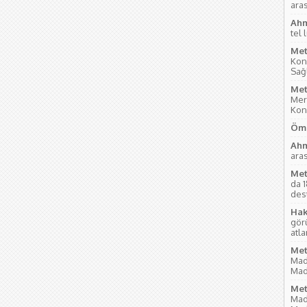
aras
Ahm
tel 
Met
Kon
Sağl
Met
Mer
Kon
Öme
Ahm
aras
Met
da 
des
Hak
gör
atl
Met
Mad
Mad
Met
Mad