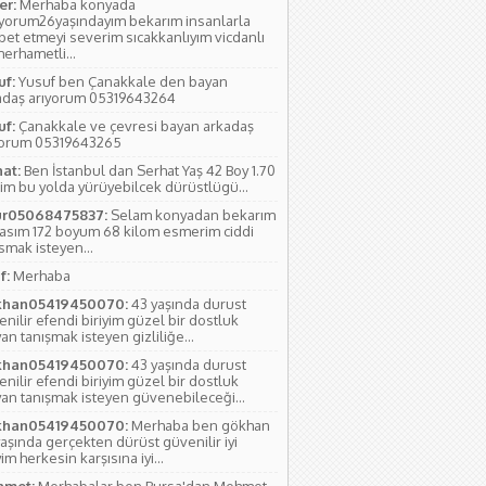
r:
Merhaba konyada
ıyorum26yaşındayım bekarım insanlarla
bet etmeyi severim sıcakkanlıyım vicdanlı
erhametli...
uf:
Yusuf ben Çanakkale den bayan
adaş arıyorum 05319643264
uf:
Çanakkale ve çevresi bayan arkadaş
yorum 05319643265
hat:
Ben İstanbul dan Serhat Yaş 42 Boy 1.70
im bu yolda yürüyebilcek dürüstlügü...
r05068475837:
Selam konyadan bekarım
yasım 172 boyum 68 kilom esmerim ciddi
smak isteyen...
f:
Merhaba
han05419450070:
43 yaşında durust
nilir efendi biriyim güzel bir dostluk
an tanışmak isteyen gizliliğe...
han05419450070:
43 yaşında durust
nilir efendi biriyim güzel bir dostluk
yan tanışmak isteyen güvenebileceği...
han05419450070:
Merhaba ben gökhan
aşında gerçekten dürüst güvenilir iyi
yim herkesin karşısına iyi...