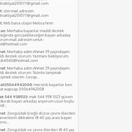
tnakliyat201077@gmail.com
t:
slm mail adresim
tnakliyat201077@gmail.com
t:
Mrb bana ulaşın Melisa hnm
an:
Merhaba bayanlar maddi destek
şılığında görüşebileceğim bayan arkadaş
yorum mail adresim umut--
ut@hotmail.com
et:
Merhaba adım Ahmet 39 yaşındayım.
di destek olurum. Yazmanı bekliyorum.
lik4040@hotmail.com
et:
Merhaba adım Ahmet 39 yaşındayım.
di destek olurum. Sizinle tanışmak
üşmek isterim. Cevap...
at05064942008:
mersinli bayanlar ben
at wapsap 05064942008
ak 544 9385123:
mak 544 938 5123 güven
 Burak bayan arkadaş arıyorum uzun boylu
if...
et:
Zonguldak Ereğli düzce çevre illerden
evenlerin dikkatine 18 40 yaş arası bayan
nci...
et:
Zonguldak ve çevre illerden 18 40 yaş