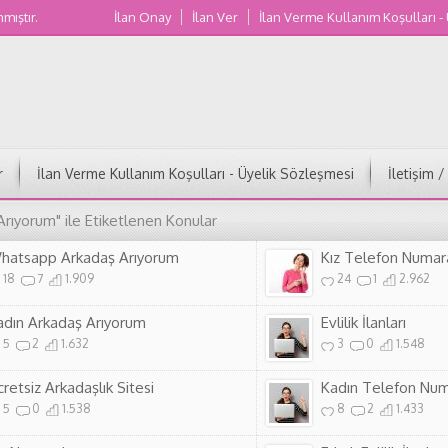
nmıştır.
İlan Onay
İlan Ver
İlan Verme Kullanım Koşulları -
Muğla Kadın Numaraları
r
İlan Verme Kullanım Koşulları - Üyelik Sözleşmesi
İletişim 
Arıyorum" ile Etiketlenen Konular
hatsapp Arkadaş Arıyorum
Kız Telefon Numar
18
7
1.909
24
1
2.962
adın Arkadaş Arıyorum
Evlilik İlanları
5
2
1.632
3
0
1.548
retsiz Arkadaşlık Sitesi
Kadın Telefon Num
5
0
1.538
8
2
1.433