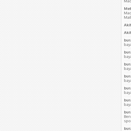
Mad
Met
Mad
Mai
Akif
Akif
bur
baya
bur
baya
bur
baya
bur
baya
bur
baya
bur
baya
bur
Ben
sport
bur