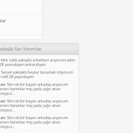
lar
adaşlık İlan Yorumları
Mrb ciddi yakışıklı erkekleri arıyorum adım
 28 yasındayım ankaralıyım
Selam yakışıklı beyler tanışmak istiyorum
 elif 28 yaşındayım
an:
Slm citi bir bayan arkadaş arıyorum
lenen hanımlar msj yada çağrı atsın
rbeşyuz...
an:
Slm citi bir bayan arkadaş arıyorum
lenen hanımlar msj yada çağrı atsın
rbeşyuz...
an:
Slm citi bir bayan arkadaş arıyorum
lenen hanımlar msj yada çağrı atsın
rbeşyuz...