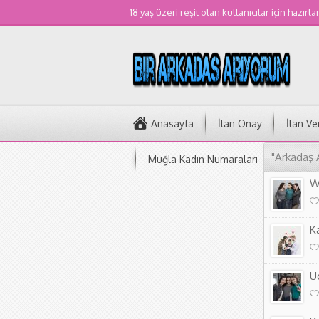
18 yaş üzeri reşit olan kullanıcılar için hazırla
Anasayfa
İlan Onay
İlan Ve
"Arkadaş 
Muğla Kadın Numaraları
W
K
Üc