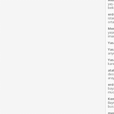
Meh
yaş
bek
erd
ist
orta
Mem
yaş
imam
Yas
Yas
ari
Yas
kar
ata
des
aray
erd
bay
mud
Ken
Bay
bus
mer