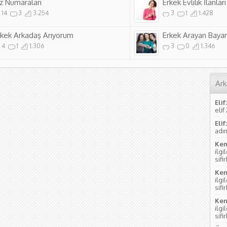
ız Numaraları
Erkek Evlilik İlanları
14
3
3.254
3
1
1.428
rkek Arkadaş Arıyorum
Erkek Arayan Bayan
4
1
1.306
3
0
1.346
Ark
Elif:
elif
Elif:
adım
Ken
ilgi
sifi
Ken
ilgi
sifi
Ken
ilgi
sifi