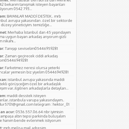
met:
Merhabalar ben Bursa'dan Mehmet
 42 bekarım tanışmak isteyen bayanları
liyorum 0542 793...
em:
BAYANLAR MADDİ DESTEK.. mrb
anbul avrupa yakasından .özel bir sektorde
 düzey yöneticiyim. temizliğe...
et:
Merhaba İstanbul dan 45 yaşındayım
ıma uygun bayan arkadaş arıyorum gizli
 nikahı...
ar:
Tanışıp seviselim05446959281
ar:
Zaman geçirecek ciddi arkadaş
yom05446949281
ar:
Farketmez neresi olursa yeterki
ıncalar yemesin biz yiyelim 05446949281
kan:
istanbul avrupa yakasında maddi
tekli görüşceğim özel bir arkadaşlık
ışım var..ilgilnen arkadaşlarla detayları...
em:
maddi desstek isteyen
anlar..istanbula varupa yakasındayım..
ur5701@gmail.com telegram : hektor_01
an acur:
0536.557.06.64 nbr iyimisin
rampaşa altın tepsi parkinda buluşalım
e hanım bende evlenmek istiyorum
t:
mrb melisa mail adresim