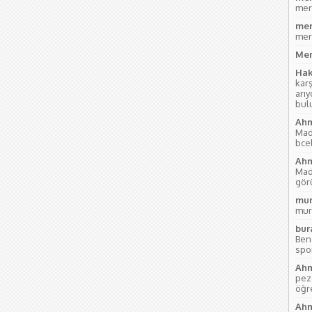
mer
mer
mer
Mer
Hak
kar
arı
bul
Ahm
Mad
bce
Ahm
Mad
gör
mur
mur
bur
Ben
sport
Ahm
pez
öğre
Ahm