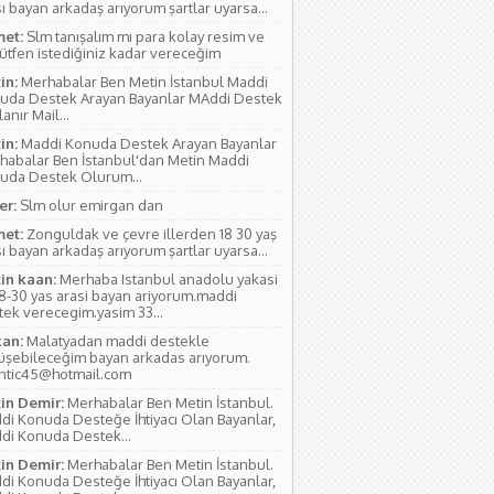
ı bayan arkadaş arıyorum şartlar uyarsa...
et:
Slm tanışalım mı para kolay resim ve
lütfen istediğiniz kadar vereceğim
in:
Merhabalar Ben Metin İstanbul Maddi
uda Destek Arayan Bayanlar MAddi Destek
anır Mail...
in:
Maddi Konuda Destek Arayan Bayanlar
habalar Ben İstanbul'dan Metin Maddi
uda Destek Olurum...
r:
Slm olur emirgan dan
et:
Zonguldak ve çevre illerden 18 30 yaş
ı bayan arkadaş arıyorum şartlar uyarsa...
in kaan:
Merhaba Istanbul anadolu yakasi
18-30 yas arasi bayan ariyorum.maddi
tek verecegim.yasim 33...
an:
Malatyadan maddi destekle
üşebileceğim bayan arkadas arıyorum.
antic45@hotmail.com
in Demir:
Merhabalar Ben Metin İstanbul.
di Konuda Desteğe İhtiyacı Olan Bayanlar,
di Konuda Destek...
in Demir:
Merhabalar Ben Metin İstanbul.
di Konuda Desteğe İhtiyacı Olan Bayanlar,