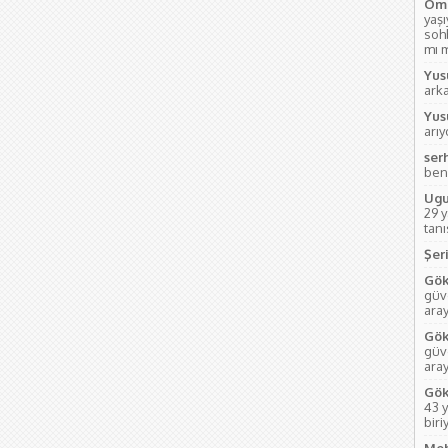
Öme
yaş
soh
mı m
Yus
ark
Yus
arı
ser
ben
Ugu
29 
tanı
Şeri
Gök
güve
aray
Gök
güve
ara
Gök
43 y
biri