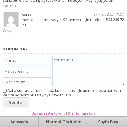
sekiz elli elli bir altmış üç teşekkürler muşluyum Muş’ta yaşıyorum
Cevapla
koray
27 Mart 2021, 19:57
merhaba adım koray yaş 32 tanışmak için telefon 0535 230 72
90
Cevapla
YORUM YAZ
Daha sonraki yorumlarımda kullanılması için adım, e-posta adresim
ve site adresim bu tarayıcıya kaydedilsin.
Arkadaş Arıyorum
|
Kız Numaraları
Anasayfa
Normal Görünüm
Sayfa Başı