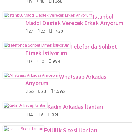
19
18
1.368
İstanbul
Maddi Destek Verecek Erkek Arıyorum
27
22
1.420
Telefonda Sohbet
Etmek İstiyorum
17
10
984
Whatsaap Arkadaş
Arıyorum
56
20
1.696
Kadın Arkadaş İlanları
14
6
991
Evililik Sitesi İlanları