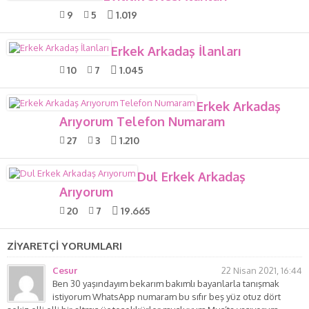
9
5
1.019
Erkek Arkadaş İlanları
10
7
1.045
Erkek Arkadaş
Arıyorum Telefon Numaram
27
3
1.210
Dul Erkek Arkadaş
Arıyorum
20
7
19.665
ZİYARETÇİ YORUMLARI
Cesur
22 Nisan 2021, 16:44
Ben 30 yaşındayım bekarım bakımlı bayanlarla tanışmak
istiyorum WhatsApp numaram bu sıfır beş yüz otuz dört