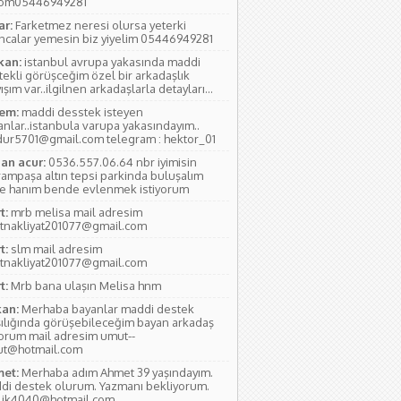
yom05446949281
ar:
Farketmez neresi olursa yeterki
ıncalar yemesin biz yiyelim 05446949281
kan:
istanbul avrupa yakasında maddi
tekli görüşceğim özel bir arkadaşlık
ışım var..ilgilnen arkadaşlarla detayları...
em:
maddi desstek isteyen
anlar..istanbula varupa yakasındayım..
ur5701@gmail.com telegram : hektor_01
an acur:
0536.557.06.64 nbr iyimisin
rampaşa altın tepsi parkinda buluşalım
e hanım bende evlenmek istiyorum
t:
mrb melisa mail adresim
tnakliyat201077@gmail.com
t:
slm mail adresim
tnakliyat201077@gmail.com
t:
Mrb bana ulaşın Melisa hnm
an:
Merhaba bayanlar maddi destek
şılığında görüşebileceğim bayan arkadaş
yorum mail adresim umut--
ut@hotmail.com
et:
Merhaba adım Ahmet 39 yaşındayım.
di destek olurum. Yazmanı bekliyorum.
lik4040@hotmail.com