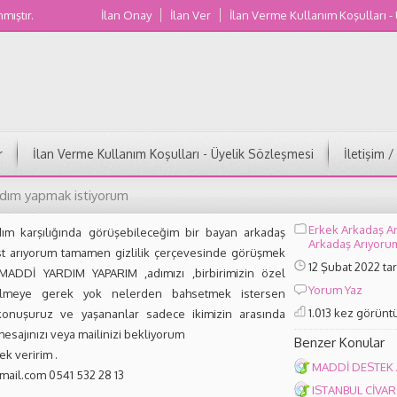
nmıştır.
İlan Onay
İlan Ver
İlan Verme Kullanım Koşulları -
Muğla Kadın Numaraları
r
İlan Verme Kullanım Koşulları - Üyelik Sözleşmesi
İletişim 
dım yapmak istiyorum
Erkek Arkadaş A
ım karşılığında görüşebileceğim bir bayan arkadaş
Arkadaş Arıyoru
ost arıyorum tamamen gizlilik çerçevesinde görüşmek
12 Şubat 2022 ta
 MADDİ YARDIM YAPARIM ,adımızı ,birbirimizin özel
Yorum Yaz
bilmeye gerek yok nelerden bahsetmek istersen
1.013 kez görünt
konuşuruz ve yaşananlar sadece ikimizin arasında
esajınızı veya mailinizi bekliyorum
Benzer Konular
k veririm .
MADDİ DESTEK 
ail.com 0541 532 28 13
ISTANBUL CİVAR