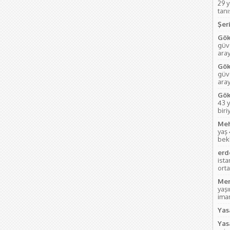
29 
tanı
Şeri
Gök
güve
aray
Gök
güve
ara
Gök
43 y
biri
Meh
yaş
bek
erd
ist
orta
Mem
yaş
imam
Yas
Yas