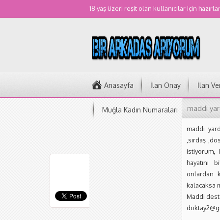
18 yaş üzeri reşit olan kullanıcılar için hazırla
Anasayfa
İlan Onay
İlan Ve
maddi yar
Muğla Kadın Numaraları
maddi yard
,sırdaş ,d
istiyorum,
hayatını 
onlardan 
kalacaksa m
Maddi deste
doktay2@gm