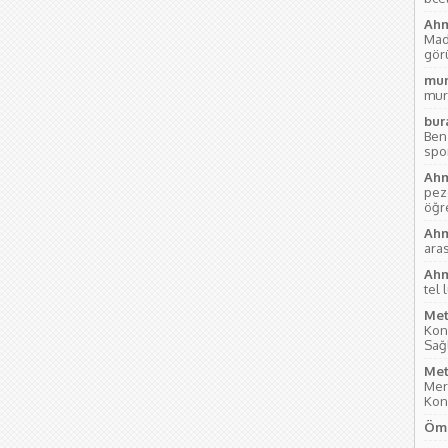
Ahm
Mad
gör
mur
mur
bur
Ben
sport
Ahm
pez
öğre
Ahm
aras
Ahm
tel 
Met
Kon
Sağl
Met
Mer
Kon
Öme