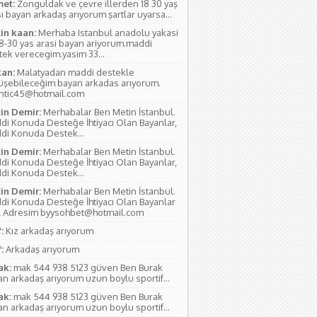
et:
Zonguldak ve çevre illerden 18 30 yaş
ı bayan arkadaş arıyorum şartlar uyarsa...
in kaan:
Merhaba Istanbul anadolu yakasi
18-30 yas arasi bayan ariyorum.maddi
tek verecegim.yasim 33...
an:
Malatyadan maddi destekle
üşebileceğim bayan arkadas arıyorum.
antic45@hotmail.com
in Demir:
Merhabalar Ben Metin İstanbul.
di Konuda Desteğe İhtiyacı Olan Bayanlar,
di Konuda Destek...
in Demir:
Merhabalar Ben Metin İstanbul.
di Konuda Desteğe İhtiyacı Olan Bayanlar,
di Konuda Destek...
in Demir:
Merhabalar Ben Metin İstanbul.
di Konuda Desteğe İhtiyacı Olan Bayanlar
l Adresim byysohbet@hotmail.com
:
Kız arkadaş arıyorum
:
Arkadaş arıyorum
ak:
mak 544 938 5123 güven Ben Burak
n arkadaş arıyorum uzun boylu sportif...
ak:
mak 544 938 5123 güven Ben Burak
n arkadaş arıyorum uzun boylu sportif...