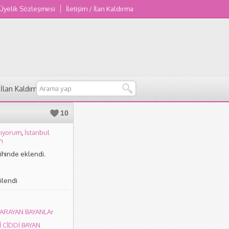
 Üyelik Sözleşmesi
İletişim / İlan Kaldırma
/ İlan Kaldırma
10
rıyorum
,
İstanbul
m
rihinde eklendi.
ülendi
ARAYAN BAYANLAr
İ CİDDİ BAYAN