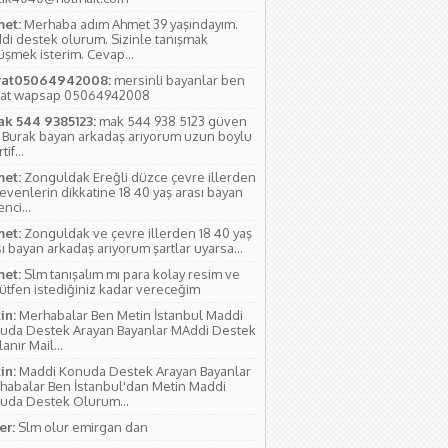
et:
Merhaba adım Ahmet 39 yaşındayım.
di destek olurum. Sizinle tanışmak
üşmek isterim. Cevap...
at05064942008:
mersinli bayanlar ben
at wapsap 05064942008
ak 544 9385123:
mak 544 938 5123 güven
 Burak bayan arkadaş arıyorum uzun boylu
if...
et:
Zonguldak Ereğli düzce çevre illerden
evenlerin dikkatine 18 40 yaş arası bayan
nci...
et:
Zonguldak ve çevre illerden 18 40 yaş
ı bayan arkadaş arıyorum şartlar uyarsa...
et:
Slm tanışalım mı para kolay resim ve
lütfen istediğiniz kadar vereceğim
in:
Merhabalar Ben Metin İstanbul Maddi
uda Destek Arayan Bayanlar MAddi Destek
anır Mail...
in:
Maddi Konuda Destek Arayan Bayanlar
habalar Ben İstanbul'dan Metin Maddi
uda Destek Olurum...
r:
Slm olur emirgan dan