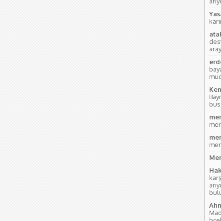
ari
Yas
kar
ata
des
aray
erd
bay
mud
Ken
Bay
bus
mer
mer
mer
mer
Mer
Hak
kar
arı
bul
Ahm
Mad
bce