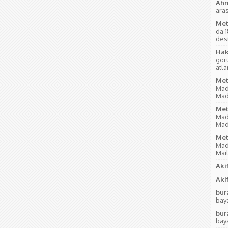
Ahm
aras
Met
da 
des
Hak
gör
atl
Met
Mad
Mad
Met
Mad
Mad
Met
Mad
Mai
Akif
Akif
bur
baya
bur
baya