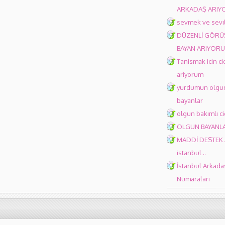
ARKADAŞ ARIY
sevmek ve sevı
DÜZENLİ GÖRÜ
BAYAN ARIYOR
Tanismak icin c
ariyorum
yurdumun olgun 
bayanlar
olgun bakımlı ci
OLGUN BAYANL
MADDİ DESTEK 
istanbul ..
İstanbul Arkada
Numaraları