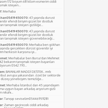
yasım 172 boyum 68 kilom esmerim ciddi
smak isteyen...
f:
Merhaba
han05419450070:
43 yaşında durust
nilir efendi biriyim güzel bir dostluk
an tanışmak isteyen gizliliğe...
han05419450070:
43 yaşında durust
nilir efendi biriyim güzel bir dostluk
yan tanışmak isteyen güvenebileceği...
han05419450070:
Merhaba ben gökhan
aşında gerçekten dürüst güvenilir iyi
yim herkesin karşısına iyi...
met:
Merhabalar ben Bursa'dan Mehmet
 42 bekarım tanışmak isteyen bayanları
liyorum 0542 793...
em:
BAYANLAR MADDİ DESTEK.. mrb
anbul avrupa yakasından .özel bir sektorde
 düzey yöneticiyim. temizliğe...
et:
Merhaba İstanbul dan 45 yaşındayım
ıma uygun bayan arkadaş arıyorum gizli
 nikahı...
ar:
Tanışıp seviselim05446959281
ar:
Zaman geçirecek ciddi arkadaş