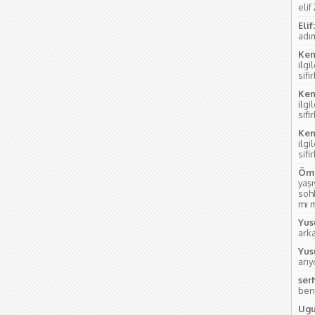
elif
Elif:
adım
Ken
ilgi
sifi
Ken
ilgi
sifi
Ken
ilgi
sifi
Öme
yaş
soh
mı m
Yus
ark
Yus
arı
ser
ben
Ugu