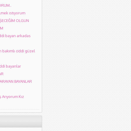
ORUM..
lmek ıstıyorum
ŞECEĞİM OLGUN
UM
iddi bayan arkadas
bakımlı ciddi güzel
ddi bayanlar
AR
ARAYAN BAYANLAR
ş Arıyorum Kız