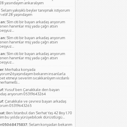
 28 yasındayım ankaralıyım
Selam yakışıklı beyler tanışmak istiyorum
 elif 28 yaşındayım
an:
Slm citi bir bayan arkadaş arıyorum
lenen hanımlar msj yada çağrı atsın
rbeşyuz...
an:
Slm citi bir bayan arkadaş arıyorum
lenen hanımlar msj yada çağrı atsın
rbeşyuz...
an:
Slm citi bir bayan arkadaş arıyorum
lenen hanımlar msj yada çağrı atsın
rbeşyuz...
r:
Merhaba konyada
ıyorum26yaşındayım bekarım insanlarla
bet etmeyi severim sıcakkanlıyım vicdanlı
erhametli...
uf:
Yusuf ben Çanakkale den bayan
adaş arıyorum 05319643264
uf:
Çanakkale ve çevresi bayan arkadaş
yorum 05319643265
hat:
Ben İstanbul dan Serhat Yaş 42 Boy 1.70
im bu yolda yürüyebilcek dürüstlügü...
r05068475837:
Selam konyadan bekarım