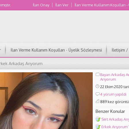
nmıştır.
İlan Onay
İlan Ver
İlan Verme Kullanım Koşulları -
Muğla Kadın Numaraları
r
İlan Verme Kullanım Koşulları - Üyelik Sözleşmesi
İletişim 
rkek Arkadaş Arıyorum
Bayan Arkadaş A
Arıyorum
22 Ekim 2020 tar
4 yorum yapıldı
889 kez görüntü
Benzer Konular
Siirt Arkadaş Ar
Erkek Arıyorum