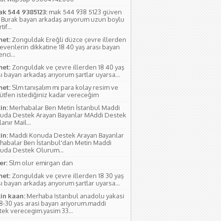
ak 544 9385123:
mak 544 938 5123 güven
 Burak bayan arkadaş arıyorum uzun boylu
if...
et:
Zonguldak Ereğli düzce çevre illerden
evenlerin dikkatine 18 40 yaş arası bayan
nci...
et:
Zonguldak ve çevre illerden 18 40 yaş
ı bayan arkadaş arıyorum şartlar uyarsa...
et:
Slm tanışalım mı para kolay resim ve
lütfen istediğiniz kadar vereceğim
in:
Merhabalar Ben Metin İstanbul Maddi
uda Destek Arayan Bayanlar MAddi Destek
anır Mail...
in:
Maddi Konuda Destek Arayan Bayanlar
habalar Ben İstanbul'dan Metin Maddi
uda Destek Olurum...
r:
Slm olur emirgan dan
et:
Zonguldak ve çevre illerden 18 30 yaş
ı bayan arkadaş arıyorum şartlar uyarsa...
in kaan:
Merhaba Istanbul anadolu yakasi
18-30 yas arasi bayan ariyorum.maddi
tek verecegim.yasim 33...