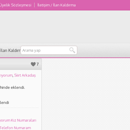
 Üyelik Sözleşmesi
İletişim / İlan Kaldırma
/ İlan Kaldırma
7
rıyorum
,
Siirt Arkadaş
ihinde eklendi.
lendi
ıyorum Kız Numaraları
 Telefon Numaram