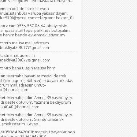
ışım var..ilgilnen arkadaşlarla detayları...
em:
maddi desstek isteyen
anlar..istanbula varupa yakasındayım..
ur5701@gmail.com telegram : hektor_01
an acur:
0536.557.06.64 nbr iyimisin
rampaşa altın tepsi parkinda buluşalım
e hanım bende evlenmek istiyorum
t:
mrb melisa mail adresim
tnakliyat201077@gmail.com
t:
slm mail adresim
tnakliyat201077@gmail.com
t:
Mrb bana ulaşın Melisa hnm
an:
Merhaba bayanlar maddi destek
şılığında görüşebileceğim bayan arkadaş
yorum mail adresim umut--
ut@hotmail.com
et:
Merhaba adım Ahmet 39 yaşındayım.
di destek olurum. Yazmanı bekliyorum.
lik4040@hotmail.com
et:
Merhaba adım Ahmet 39 yaşındayım.
di destek olurum. Sizinle tanışmak
üşmek isterim. Cevap...
at05064942008:
mersinli bayanlar ben
at wapsap 05064942008