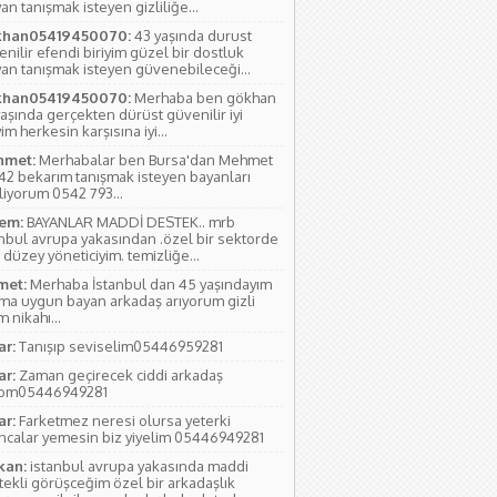
an tanışmak isteyen gizliliğe...
han05419450070:
43 yaşında durust
nilir efendi biriyim güzel bir dostluk
yan tanışmak isteyen güvenebileceği...
han05419450070:
Merhaba ben gökhan
aşında gerçekten dürüst güvenilir iyi
yim herkesin karşısına iyi...
met:
Merhabalar ben Bursa'dan Mehmet
 42 bekarım tanışmak isteyen bayanları
liyorum 0542 793...
em:
BAYANLAR MADDİ DESTEK.. mrb
anbul avrupa yakasından .özel bir sektorde
 düzey yöneticiyim. temizliğe...
et:
Merhaba İstanbul dan 45 yaşındayım
ıma uygun bayan arkadaş arıyorum gizli
 nikahı...
ar:
Tanışıp seviselim05446959281
ar:
Zaman geçirecek ciddi arkadaş
yom05446949281
ar:
Farketmez neresi olursa yeterki
ıncalar yemesin biz yiyelim 05446949281
kan:
istanbul avrupa yakasında maddi
tekli görüşceğim özel bir arkadaşlık