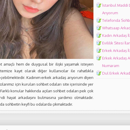
İstanbul Maddi
Arıyorum
Telefonda Sohb
Whatsaap Arkad
Kadın Arkadaş İl
Evililik Sitesi İla
Erkek Arkadaş İl
Erkek Arkadaş A
 amaçlı hem de duygusal bir ilişki yaşamak isteyen
Numaram
itemize kayıt olarak diğer kullanıcılar ile rahatlıkla
Dul Erkek Arka
geçebilmektedir. Kadınım erkek arkadaş arıyorum diyen
cılarımız için kurulan sohbet odaları site içerisinde yer
 Farklı konular hakkında açılan sohbet odaları pek çok
ndi hayat arkadaşını bulmasına yardımcı olmaktadır.
a sohbetin keyfi bu odalarda çıkmaktadır.