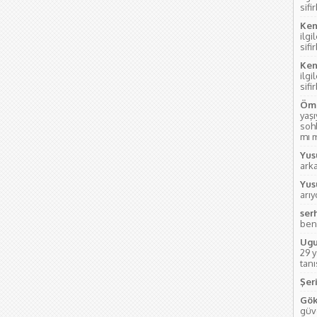
sifi
Ken
ilgi
sifi
Ken
ilgi
sifi
Öme
yaş
soh
mı m
Yus
ark
Yus
arı
ser
ben
Ugu
29 
tanı
Şeri
Gök
güve