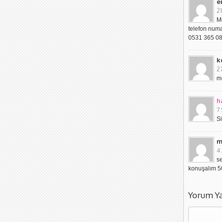
e
21
M
telefon numar
0531 365 08
k
2
m
h
7 
S
m
4 
s
konuşalım 
Yorum Y