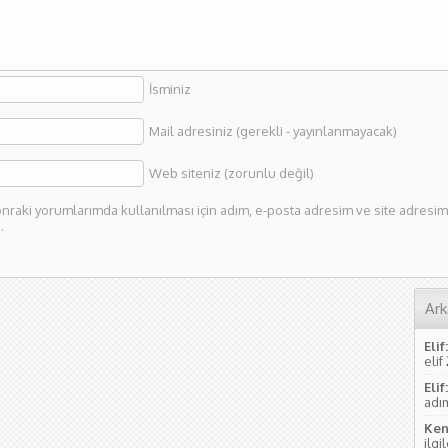
İsminiz
Mail adresiniz (gerekli - yayınlanmayacak)
Web siteniz (zorunlu değil)
nraki yorumlarımda kullanılması için adım, e-posta adresim ve site adresim 
.
Ark
Elif:
elif
Elif:
adım
Ken
ilgi