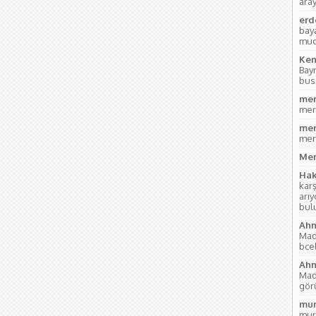
aray
erd
bay
mud
Ken
Bay
bus
mer
mer
mer
mer
Mer
Hak
kar
arı
bul
Ahm
Mad
bce
Ahm
Mad
gör
mur
mur