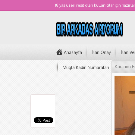
18 yaş üzeri reşit olan kullanıcılar için hazırla
Anasayfa
İlan Onay
İlan Ve
Kadınım E
Muğla Kadın Numaraları