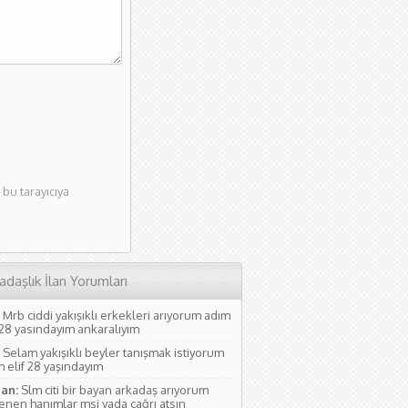
bu tarayıcıya
adaşlık İlan Yorumları
Mrb ciddi yakışıklı erkekleri arıyorum adım
 28 yasındayım ankaralıyım
Selam yakışıklı beyler tanışmak istiyorum
 elif 28 yaşındayım
an:
Slm citi bir bayan arkadaş arıyorum
lenen hanımlar msj yada çağrı atsın