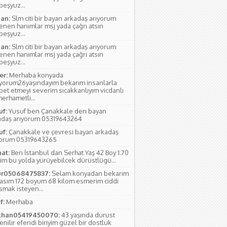
rbeşyuz...
an:
Slm citi bir bayan arkadaş arıyorum
lenen hanımlar msj yada çağrı atsın
rbeşyuz...
an:
Slm citi bir bayan arkadaş arıyorum
lenen hanımlar msj yada çağrı atsın
rbeşyuz...
r:
Merhaba konyada
ıyorum26yaşındayım bekarım insanlarla
bet etmeyi severim sıcakkanlıyım vicdanlı
erhametli...
uf:
Yusuf ben Çanakkale den bayan
adaş arıyorum 05319643264
uf:
Çanakkale ve çevresi bayan arkadaş
yorum 05319643265
hat:
Ben İstanbul dan Serhat Yaş 42 Boy 1.70
im bu yolda yürüyebilcek dürüstlügü...
r05068475837:
Selam konyadan bekarım
yasım 172 boyum 68 kilom esmerim ciddi
smak isteyen...
f:
Merhaba
han05419450070:
43 yaşında durust
nilir efendi biriyim güzel bir dostluk