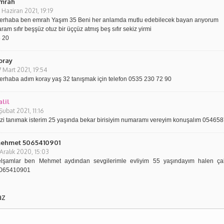
mrah
 Haziran 2021, 19:19
erhaba ben emrah Yaşım 35 Beni her anlamda mutlu edebilecek bayan arıyorum
am sıfır beşşüz otuz bir üççüz atmış beş sıfır sekiz yirmi
 20
oray
7 Mart 2021, 19:54
erhaba adım koray yaş 32 tanışmak için telefon 0535 230 72 90
alil
Şubat 2021, 11:16
izi tanımak isterim 25 yaşında bekar birisiyim numaramı vereyim konuşalım 05465
ehmet 5065410901
Aralık 2020, 15:03
elşamlar ben Mehmet aydından sevgilerimle evliyim 55 yaşındayım halen çal
5065410901
az