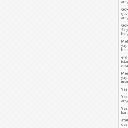
aray
Gök
güve
ara
Gök
43 y
biri
Meh
yaş
bek
erd
ist
orta
Mem
yaş
imam
Yas
Yas
ari
Yas
kar
ata
des