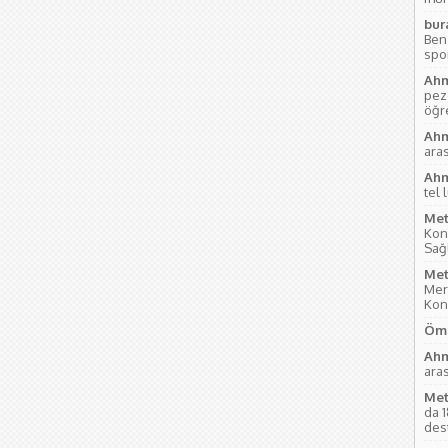
bur
Ben
sport
Ahm
pez
öğre
Ahm
aras
Ahm
tel 
Met
Kon
Sağl
Met
Mer
Kon
Öme
Ahm
aras
Met
da 
des