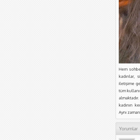
Hem sohbet
kadınlar, s
iletişime 
tüm kullanı
almaktadır.
kadının ke
Aynı zamand
Yorumlar