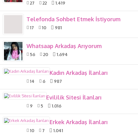
27
22
1.419
Telefonda Sohbet Etmek İstiyorum
17
10
981
Whatsaap Arkadaş Arıyorum
56
20
1.694
Kadın Arkadaş İlanları
14
6
987
Evililik Sitesi İlanları
9
5
1.016
Erkek Arkadaş İlanları
10
7
1.041