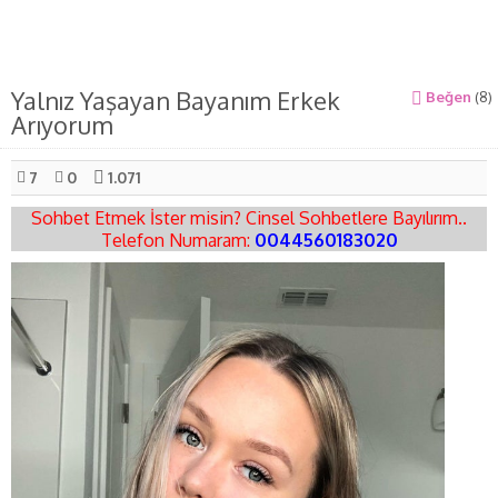
Yalnız Yaşayan Bayanım Erkek
Beğen
(
8
)
Arıyorum
7
0
1.071
Sohbet Etmek İster misin? Cinsel Sohbetlere Bayılırım..
Telefon Numaram:
0044560183020