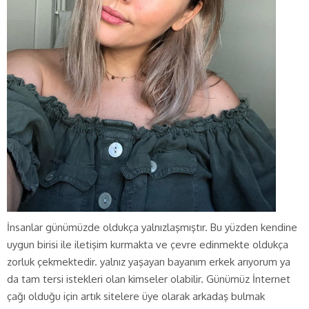
İnsanlar günümüzde oldukça yalnızlaşmıştır. Bu yüzden kendine
uygun birisi ile iletişim kurmakta ve çevre edinmekte oldukça
zorluk çekmektedir. yalnız yaşayan bayanım erkek arıyorum ya
da tam tersi istekleri olan kimseler olabilir. Günümüz İnternet
çağı olduğu için artık sitelere üye olarak arkadaş bulmak