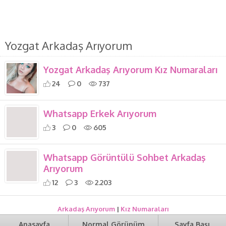
Yozgat Arkadaş Arıyorum
Yozgat Arkadaş Arıyorum Kız Numaraları
24
0
737
Whatsapp Erkek Arıyorum
3
0
605
Whatsapp Görüntülü Sohbet Arkadaş
Arıyorum
12
3
2.203
Arkadaş Arıyorum
|
Kız Numaraları
Anasayfa
Normal Görünüm
Sayfa Başı