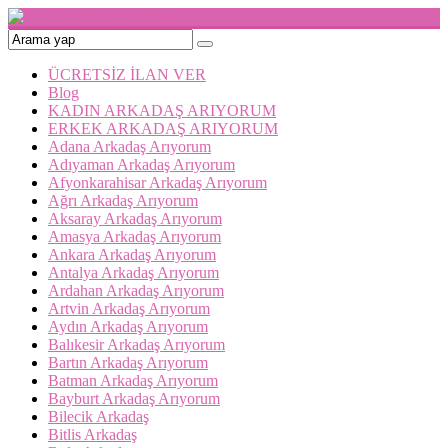
ÜCRETSİZ İLAN VER
Blog
KADIN ARKADAŞ ARIYORUM
ERKEK ARKADAŞ ARIYORUM
Adana Arkadaş Arıyorum
Adıyaman Arkadaş Arıyorum
Afyonkarahisar Arkadaş Arıyorum
Ağrı Arkadaş Arıyorum
Aksaray Arkadaş Arıyorum
Amasya Arkadaş Arıyorum
Ankara Arkadaş Arıyorum
Antalya Arkadaş Arıyorum
Ardahan Arkadaş Arıyorum
Artvin Arkadaş Arıyorum
Aydın Arkadaş Arıyorum
Balıkesir Arkadaş Arıyorum
Bartın Arkadaş Arıyorum
Batman Arkadaş Arıyorum
Bayburt Arkadaş Arıyorum
Bilecik Arkadaş
Bitlis Arkadaş