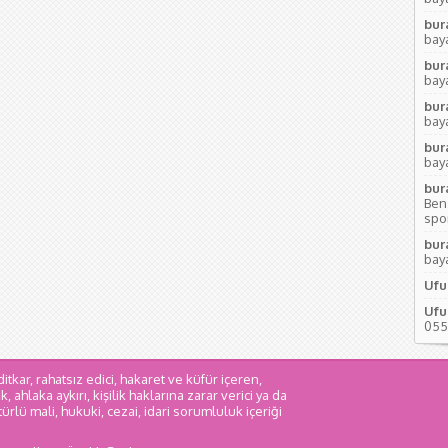
bur
baya
bur
baya
bur
baya
bur
baya
bur
Ben
sport
bur
baya
Ufu
Ufu
055
itkar, rahatsız edici, hakaret ve küfür içeren,
 ahlaka aykırı, kişilik haklarına zarar verici ya da
rlü mali, hukuki, cezai, idari sorumluluk içeriği