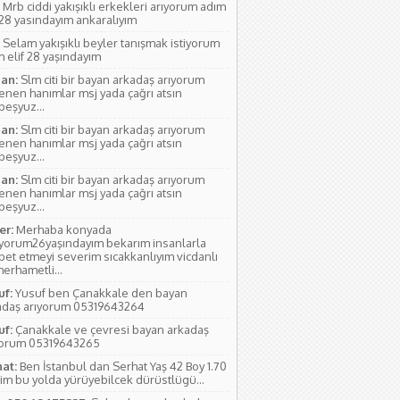
Mrb ciddi yakışıklı erkekleri arıyorum adım
 28 yasındayım ankaralıyım
Selam yakışıklı beyler tanışmak istiyorum
 elif 28 yaşındayım
an:
Slm citi bir bayan arkadaş arıyorum
lenen hanımlar msj yada çağrı atsın
rbeşyuz...
an:
Slm citi bir bayan arkadaş arıyorum
lenen hanımlar msj yada çağrı atsın
rbeşyuz...
an:
Slm citi bir bayan arkadaş arıyorum
lenen hanımlar msj yada çağrı atsın
rbeşyuz...
r:
Merhaba konyada
ıyorum26yaşındayım bekarım insanlarla
bet etmeyi severim sıcakkanlıyım vicdanlı
erhametli...
uf:
Yusuf ben Çanakkale den bayan
adaş arıyorum 05319643264
uf:
Çanakkale ve çevresi bayan arkadaş
yorum 05319643265
hat:
Ben İstanbul dan Serhat Yaş 42 Boy 1.70
im bu yolda yürüyebilcek dürüstlügü...