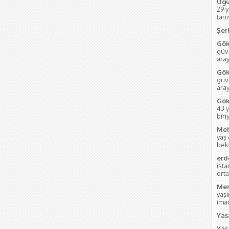
Ugu
29 
tanı
Şeri
Gök
güve
aray
Gök
güve
ara
Gök
43 y
biri
Meh
yaş
bek
erd
ist
orta
Mem
yaş
imam
Yas
Yas