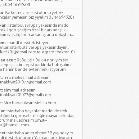
yom05446949281
ar:
Farketmez neresi olursa yeterki
ıncalar yemesin biz yiyelim 05446949281
kan:
istanbul avrupa yakasında maddi
tekli görüşceğim özel bir arkadaşlık
ışım var..ilgilnen arkadaşlarla detayları...
em:
maddi desstek isteyen
anlar..istanbula varupa yakasındayım..
ur5701@gmail.com telegram : hektor_01
an acur:
0536.557.06.64 nbr iyimisin
rampaşa altın tepsi parkinda buluşalım
e hanım bende evlenmek istiyorum
t:
mrb melisa mail adresim
tnakliyat201077@gmail.com
t:
slm mail adresim
tnakliyat201077@gmail.com
t:
Mrb bana ulaşın Melisa hnm
an:
Merhaba bayanlar maddi destek
şılığında görüşebileceğim bayan arkadaş
yorum mail adresim umut--
ut@hotmail.com
et:
Merhaba adım Ahmet 39 yaşındayım.
di destek olurum. Yazmanı bekliyorum.