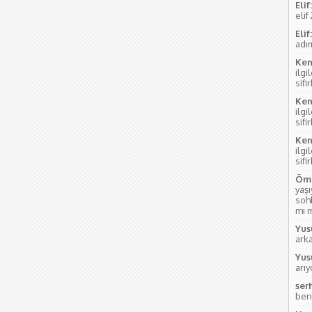
Elif:
elif
Elif:
adım
Ken
ilgi
sifi
Ken
ilgi
sifi
Ken
ilgi
sifi
Öme
yaş
soh
mı m
Yus
ark
Yus
arı
ser
ben