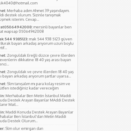
lik4040@hotmail.com
et:
Merhaba adım Ahmet 39 yaşındayım.
di destek olurum. Sizinle tanışmak
üşmek isterim. Cevap...
at05064942008:
mersinli bayanlar ben
at wapsap 05064942008
ak 544 9385123:
mak 544 938 5123 güven
 Burak bayan arkadaş arıyorum uzun boylu
if...
et:
Zonguldak Ereğli düzce çevre illerden
evenlerin dikkatine 18 40 yaş arası bayan
nci...
et:
Zonguldak ve çevre illerden 18 40 yaş
ı bayan arkadaş arıyorum şartlar uyarsa...
et:
Slm tanışalım mı para kolay resim ve
lütfen istediğiniz kadar vereceğim
in:
Merhabalar Ben Metin İstanbul Maddi
uda Destek Arayan Bayanlar MAddi Destek
anır Mail...
in:
Maddi Konuda Destek Arayan Bayanlar
habalar Ben İstanbul'dan Metin Maddi
uda Destek Olurum...
r:
Slm olur emirgan dan