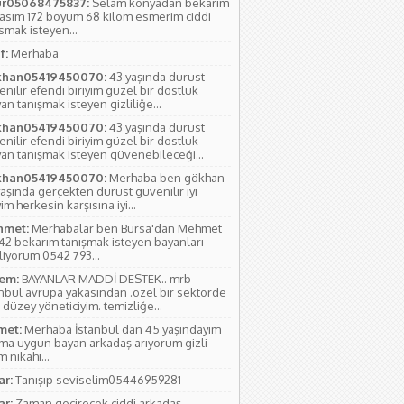
r05068475837:
Selam konyadan bekarım
yasım 172 boyum 68 kilom esmerim ciddi
smak isteyen...
f:
Merhaba
han05419450070:
43 yaşında durust
nilir efendi biriyim güzel bir dostluk
an tanışmak isteyen gizliliğe...
han05419450070:
43 yaşında durust
nilir efendi biriyim güzel bir dostluk
yan tanışmak isteyen güvenebileceği...
han05419450070:
Merhaba ben gökhan
aşında gerçekten dürüst güvenilir iyi
yim herkesin karşısına iyi...
met:
Merhabalar ben Bursa'dan Mehmet
 42 bekarım tanışmak isteyen bayanları
liyorum 0542 793...
em:
BAYANLAR MADDİ DESTEK.. mrb
anbul avrupa yakasından .özel bir sektorde
 düzey yöneticiyim. temizliğe...
et:
Merhaba İstanbul dan 45 yaşındayım
ıma uygun bayan arkadaş arıyorum gizli
 nikahı...
ar:
Tanışıp seviselim05446959281
ar:
Zaman geçirecek ciddi arkadaş