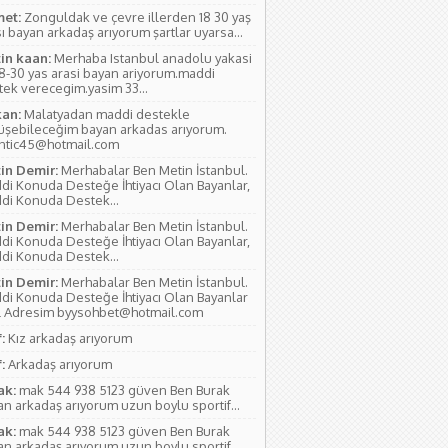
et:
Zonguldak ve çevre illerden 18 30 yaş
ı bayan arkadaş arıyorum şartlar uyarsa...
in kaan:
Merhaba Istanbul anadolu yakasi
18-30 yas arasi bayan ariyorum.maddi
tek verecegim.yasim 33...
an:
Malatyadan maddi destekle
üşebileceğim bayan arkadas arıyorum.
antic45@hotmail.com
in Demir:
Merhabalar Ben Metin İstanbul.
di Konuda Desteğe İhtiyacı Olan Bayanlar,
di Konuda Destek...
in Demir:
Merhabalar Ben Metin İstanbul.
di Konuda Desteğe İhtiyacı Olan Bayanlar,
di Konuda Destek...
in Demir:
Merhabalar Ben Metin İstanbul.
di Konuda Desteğe İhtiyacı Olan Bayanlar
l Adresim byysohbet@hotmail.com
:
Kız arkadaş arıyorum
:
Arkadaş arıyorum
ak:
mak 544 938 5123 güven Ben Burak
n arkadaş arıyorum uzun boylu sportif...
ak:
mak 544 938 5123 güven Ben Burak
n arkadaş arıyorum uzun boylu sportif...