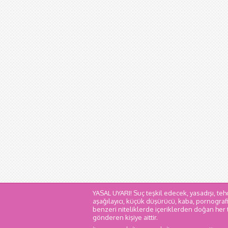
YASAL UYARI! Suç teşkil edecek, yasadışı, tehd
aşağılayıcı, küçük düşürücü, kaba, pornografik,
benzeri niteliklerde içeriklerden doğan her tü
gönderen kişiye aittir.