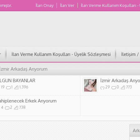
nmıştır.
İlan Onay
İlan Ver
İlan Verme Kullanım Koşulları -
Muğla Kadın Numaraları
r
İlan Verme Kullanım Koşulları - Üyelik Sözleşmesi
İletişim 
 İzmir Arkadaş Arıyorum
LGUN BAYANLAR
İzmir Arkadaş Arıy
19
1
1.396
29
0
773
ahiplenecek Erkek Arıyorum
4
2
738
Ark