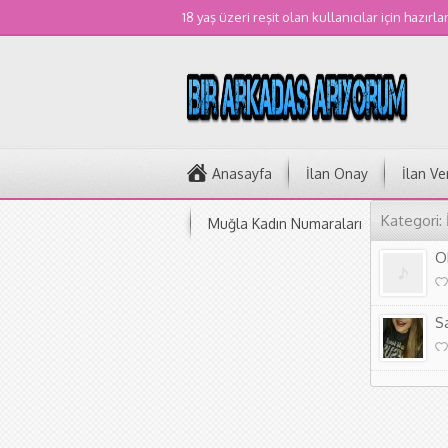
18 yaş üzeri reşit olan kullanıcılar için hazırla
Anasayfa
İlan Onay
İlan Ve
Kategori:
Muğla Kadın Numaraları
O
S