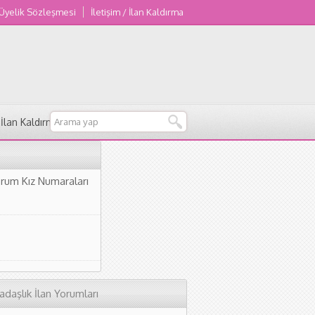
 Üyelik Sözleşmesi
İletişim / İlan Kaldırma
/ İlan Kaldırma
orum Kız Numaraları
adaşlık İlan Yorumları