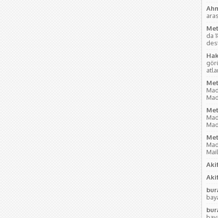
Ahm
aras
Met
da 
des
Hak
gör
atl
Met
Mad
Mad
Met
Mad
Mad
Met
Mad
Mai
Akif
Akif
bur
baya
bur
baya