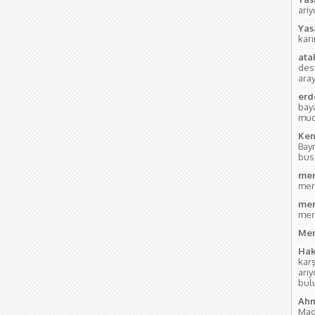
ari
Yas
kar
ata
des
aray
erd
bay
mud
Ken
Bay
bus
mer
mer
mer
mer
Mer
Hak
kar
arı
bul
Ahm
Mad