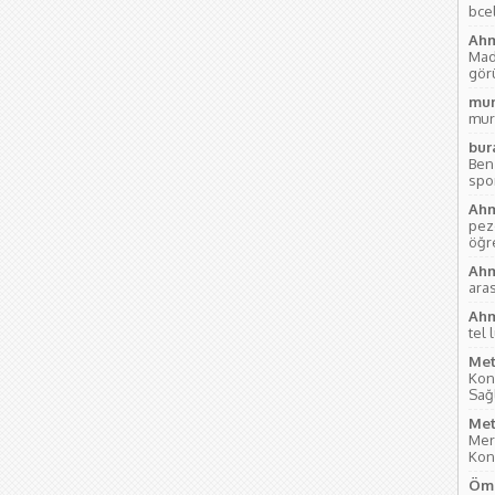
bce
Ahm
Mad
gör
mur
mur
bur
Ben
sport
Ahm
pez
öğre
Ahm
aras
Ahm
tel 
Met
Kon
Sağl
Met
Mer
Kon
Öme