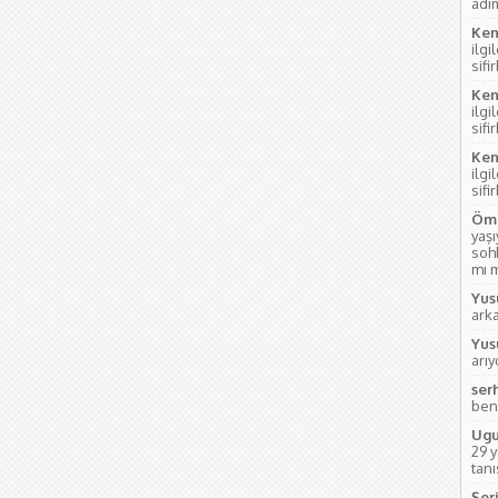
adım
Ken
ilgi
sifi
Ken
ilgi
sifi
Ken
ilgi
sifi
Öme
yaş
soh
mı m
Yus
ark
Yus
arı
ser
ben
Ugu
29 
tanı
Şeri