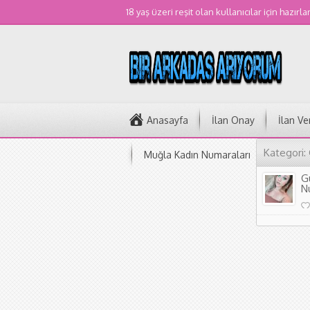
18 yaş üzeri reşit olan kullanıcılar için hazırla
Anasayfa
İlan Onay
İlan Ve
Kategori:
Muğla Kadın Numaraları
G
N