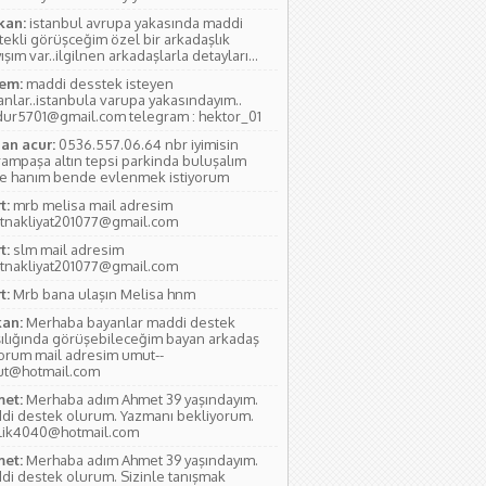
kan:
istanbul avrupa yakasında maddi
tekli görüşceğim özel bir arkadaşlık
ışım var..ilgilnen arkadaşlarla detayları...
em:
maddi desstek isteyen
anlar..istanbula varupa yakasındayım..
ur5701@gmail.com telegram : hektor_01
an acur:
0536.557.06.64 nbr iyimisin
rampaşa altın tepsi parkinda buluşalım
e hanım bende evlenmek istiyorum
t:
mrb melisa mail adresim
tnakliyat201077@gmail.com
t:
slm mail adresim
tnakliyat201077@gmail.com
t:
Mrb bana ulaşın Melisa hnm
an:
Merhaba bayanlar maddi destek
şılığında görüşebileceğim bayan arkadaş
yorum mail adresim umut--
ut@hotmail.com
et:
Merhaba adım Ahmet 39 yaşındayım.
di destek olurum. Yazmanı bekliyorum.
lik4040@hotmail.com
et:
Merhaba adım Ahmet 39 yaşındayım.
di destek olurum. Sizinle tanışmak