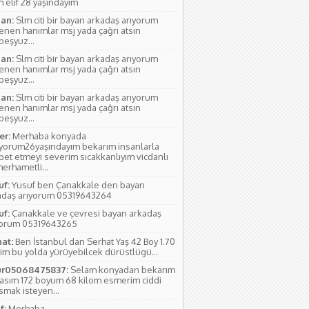
 elif 28 yaşındayım
an:
Slm citi bir bayan arkadaş arıyorum
lenen hanımlar msj yada çağrı atsın
rbeşyuz...
an:
Slm citi bir bayan arkadaş arıyorum
lenen hanımlar msj yada çağrı atsın
rbeşyuz...
an:
Slm citi bir bayan arkadaş arıyorum
lenen hanımlar msj yada çağrı atsın
rbeşyuz...
r:
Merhaba konyada
ıyorum26yaşındayım bekarım insanlarla
bet etmeyi severim sıcakkanlıyım vicdanlı
erhametli...
uf:
Yusuf ben Çanakkale den bayan
adaş arıyorum 05319643264
uf:
Çanakkale ve çevresi bayan arkadaş
yorum 05319643265
hat:
Ben İstanbul dan Serhat Yaş 42 Boy 1.70
im bu yolda yürüyebilcek dürüstlügü...
r05068475837:
Selam konyadan bekarım
yasım 172 boyum 68 kilom esmerim ciddi
smak isteyen...
f:
Merhaba