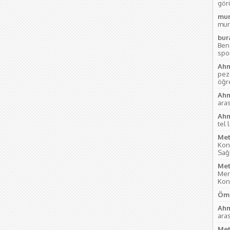
gör
mur
mur
bur
Ben
sport
Ahm
pez
öğre
Ahm
aras
Ahm
tel 
Met
Kon
Sağl
Met
Mer
Kon
Öme
Ahm
aras
Met