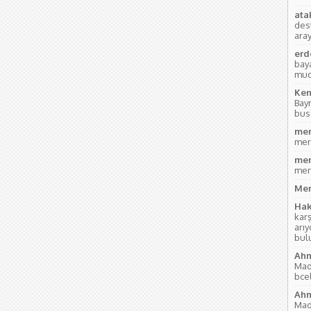
ata
des
aray
erd
bay
mud
Ken
Bay
bus
mer
mer
mer
mer
Mer
Hak
kar
arı
bul
Ahm
Mad
bce
Ahm
Mad