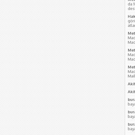
da 
des
Hak
gör
atl
Met
Mad
Mad
Met
Mad
Mad
Met
Mad
Mai
Akif
Akif
bur
baya
bur
baya
bur
baya