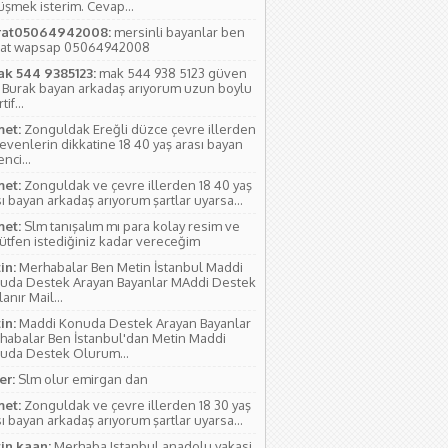
üşmek isterim. Cevap...
at05064942008:
mersinli bayanlar ben
at wapsap 05064942008
ak 544 9385123:
mak 544 938 5123 güven
 Burak bayan arkadaş arıyorum uzun boylu
if...
et:
Zonguldak Ereğli düzce çevre illerden
evenlerin dikkatine 18 40 yaş arası bayan
nci...
et:
Zonguldak ve çevre illerden 18 40 yaş
ı bayan arkadaş arıyorum şartlar uyarsa...
et:
Slm tanışalım mı para kolay resim ve
lütfen istediğiniz kadar vereceğim
in:
Merhabalar Ben Metin İstanbul Maddi
uda Destek Arayan Bayanlar MAddi Destek
anır Mail...
in:
Maddi Konuda Destek Arayan Bayanlar
habalar Ben İstanbul'dan Metin Maddi
uda Destek Olurum...
r:
Slm olur emirgan dan
et:
Zonguldak ve çevre illerden 18 30 yaş
ı bayan arkadaş arıyorum şartlar uyarsa...
in kaan:
Merhaba Istanbul anadolu yakasi