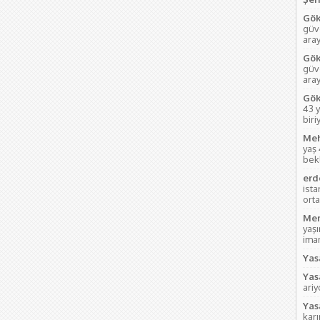
Gök
güve
aray
Gök
güve
ara
Gök
43 y
biri
Meh
yaş
bek
erd
ist
orta
Mem
yaş
imam
Yas
Yas
ari
Yas
kar