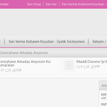
nmıştır.
İlan Onay
İlan Ver
İlan Verme Kullanım Koşulları -
Muğla Kadın Numaraları
r
İlan Verme Kullanım Koşulları - Üyelik Sözleşmesi
İletişim 
 Gümüşhane Arkadaş Arıyorum
ümüşhane Arkadaş Arıyorum Kız
Maddi Durumu İyi 
umaraları
4
0
599
27
0
528
Ark
Elif:
elif
Elif: