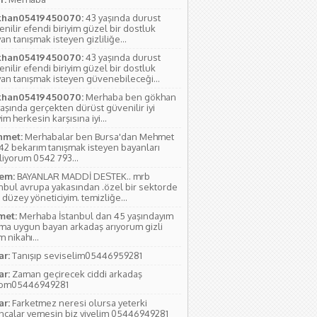
han05419450070:
43 yaşında durust
nilir efendi biriyim güzel bir dostluk
an tanışmak isteyen gizliliğe...
han05419450070:
43 yaşında durust
nilir efendi biriyim güzel bir dostluk
yan tanışmak isteyen güvenebileceği...
han05419450070:
Merhaba ben gökhan
aşında gerçekten dürüst güvenilir iyi
yim herkesin karşısına iyi...
met:
Merhabalar ben Bursa'dan Mehmet
 42 bekarım tanışmak isteyen bayanları
liyorum 0542 793...
em:
BAYANLAR MADDİ DESTEK.. mrb
anbul avrupa yakasından .özel bir sektorde
 düzey yöneticiyim. temizliğe...
et:
Merhaba İstanbul dan 45 yaşındayım
ıma uygun bayan arkadaş arıyorum gizli
 nikahı...
ar:
Tanışıp seviselim05446959281
ar:
Zaman geçirecek ciddi arkadaş
yom05446949281
ar:
Farketmez neresi olursa yeterki
ıncalar yemesin biz yiyelim 05446949281