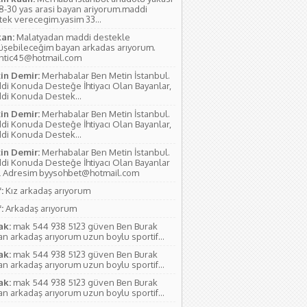
18-30 yas arasi bayan ariyorum.maddi
tek verecegim.yasim 33...
an:
Malatyadan maddi destekle
üşebileceğim bayan arkadas arıyorum.
antic45@hotmail.com
in Demir:
Merhabalar Ben Metin İstanbul.
di Konuda Desteğe İhtiyacı Olan Bayanlar,
di Konuda Destek...
in Demir:
Merhabalar Ben Metin İstanbul.
di Konuda Desteğe İhtiyacı Olan Bayanlar,
di Konuda Destek...
in Demir:
Merhabalar Ben Metin İstanbul.
di Konuda Desteğe İhtiyacı Olan Bayanlar
l Adresim byysohbet@hotmail.com
:
Kız arkadaş arıyorum
:
Arkadaş arıyorum
ak:
mak 544 938 5123 güven Ben Burak
n arkadaş arıyorum uzun boylu sportif...
ak:
mak 544 938 5123 güven Ben Burak
n arkadaş arıyorum uzun boylu sportif...
ak:
mak 544 938 5123 güven Ben Burak
n arkadaş arıyorum uzun boylu sportif...