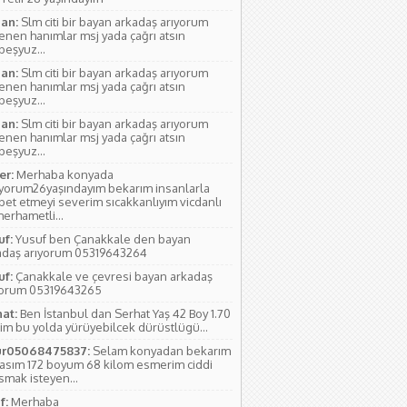
an:
Slm citi bir bayan arkadaş arıyorum
lenen hanımlar msj yada çağrı atsın
rbeşyuz...
an:
Slm citi bir bayan arkadaş arıyorum
lenen hanımlar msj yada çağrı atsın
rbeşyuz...
an:
Slm citi bir bayan arkadaş arıyorum
lenen hanımlar msj yada çağrı atsın
rbeşyuz...
r:
Merhaba konyada
ıyorum26yaşındayım bekarım insanlarla
bet etmeyi severim sıcakkanlıyım vicdanlı
erhametli...
uf:
Yusuf ben Çanakkale den bayan
adaş arıyorum 05319643264
uf:
Çanakkale ve çevresi bayan arkadaş
yorum 05319643265
hat:
Ben İstanbul dan Serhat Yaş 42 Boy 1.70
im bu yolda yürüyebilcek dürüstlügü...
r05068475837:
Selam konyadan bekarım
yasım 172 boyum 68 kilom esmerim ciddi
smak isteyen...
f:
Merhaba