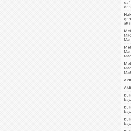
da 
des
Hak
gör
atl
Met
Mad
Mad
Met
Mad
Mad
Met
Mad
Mai
Akif
Akif
bur
baya
bur
baya
bur
baya