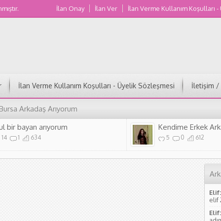
nmıştır.
İlan Onay
İlan Ver
İlan Verme Kullanım Koşulları -
Muğla Kadın Numaraları
r
İlan Verme Kullanım Koşulları - Üyelik Sözleşmesi
İletişim 
 Bursa Arkadaş Arıyorum
ul bir bayan arıyorum
Kendime Erkek Ark
14
1
634
5
0
612
Ark
Elif:
elif
Elif:
adım