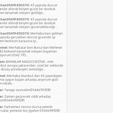
han05419450070:
43 yaşında durust
nilir efendi biriyim güzel bir dostluk
an tanışmak isteyen gizliliğe...
han05419450070:
43 yaşında durust
nilir efendi biriyim güzel bir dostluk
yan tanışmak isteyen güvenebileceği...
han05419450070:
Merhaba ben gökhan
aşında gerçekten dürüst güvenilir iyi
yim herkesin karşısına iyi...
met:
Merhabalar ben Bursa'dan Mehmet
 42 bekarım tanışmak isteyen bayanları
liyorum 0542 793...
em:
BAYANLAR MADDİ DESTEK.. mrb
anbul avrupa yakasından .özel bir sektorde
 düzey yöneticiyim. temizliğe...
et:
Merhaba İstanbul dan 45 yaşındayım
ıma uygun bayan arkadaş arıyorum gizli
 nikahı...
ar:
Tanışıp seviselim05446959281
ar:
Zaman geçirecek ciddi arkadaş
yom05446949281
ar:
Farketmez neresi olursa yeterki
ıncalar yemesin biz yiyelim 05446949281