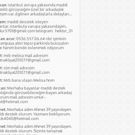
kan:
istanbul avrupa yakasında maddi
tekli görüşceğim özel bir arkadaşlık
ışım var..ilgilnen arkadaşlarla detayları...
em:
maddi desstek isteyen
anlar..istanbula varupa yakasındayım..
ur5701@gmail.com telegram : hektor_01
an acur:
0536.557.06.64 nbr iyimisin
rampaşa altın tepsi parkinda buluşalım
e hanım bende evlenmek istiyorum
t:
mrb melisa mail adresim
tnakliyat201077@gmail.com
t:
slm mail adresim
tnakliyat201077@gmail.com
t:
Mrb bana ulaşın Melisa hnm
an:
Merhaba bayanlar maddi destek
şılığında görüşebileceğim bayan arkadaş
yorum mail adresim umut--
ut@hotmail.com
et:
Merhaba adım Ahmet 39 yaşındayım.
di destek olurum. Yazmanı bekliyorum.
lik4040@hotmail.com
et:
Merhaba adım Ahmet 39 yaşındayım.
di destek olurum. Sizinle tanışmak