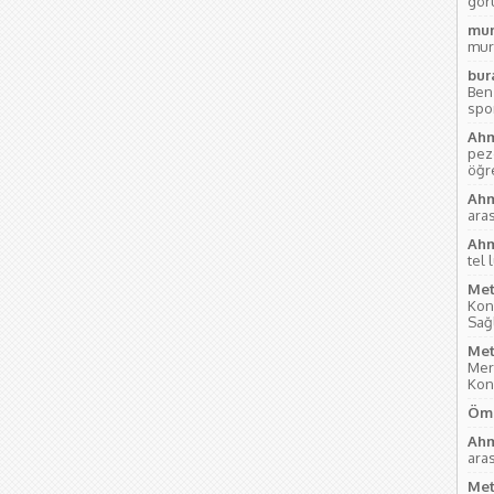
gör
mur
mur
bur
Ben
sport
Ahm
pez
öğre
Ahm
aras
Ahm
tel 
Met
Kon
Sağl
Met
Mer
Kon
Öme
Ahm
aras
Met