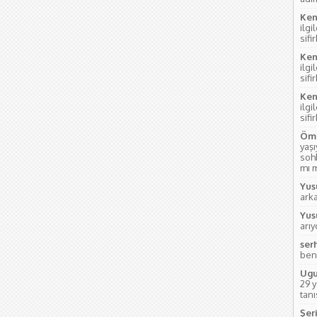
Ken
ilgi
sifi
Ken
ilgi
sifi
Ken
ilgi
sifi
Öme
yaş
soh
mı m
Yus
ark
Yus
arı
ser
ben
Ugu
29 
tanı
Şeri