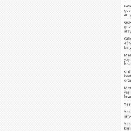
Gök
güve
aray
Gök
güve
ara
Gök
43 y
biri
Meh
yaş
bek
erd
ist
orta
Mem
yaş
imam
Yas
Yas
ari
Yas
kar