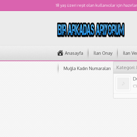
18 yaş üzeri reşit olan kullanıcılar için hazırla
Anasayfa
İlan Onay
İlan Ve
Kategori:
Muğla Kadın Numaraları
D