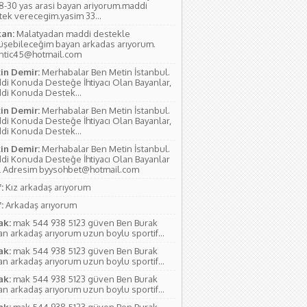
18-30 yas arasi bayan ariyorum.maddi
tek verecegim.yasim 33...
an:
Malatyadan maddi destekle
üşebileceğim bayan arkadas arıyorum.
antic45@hotmail.com
in Demir:
Merhabalar Ben Metin İstanbul.
di Konuda Desteğe İhtiyacı Olan Bayanlar,
di Konuda Destek...
in Demir:
Merhabalar Ben Metin İstanbul.
di Konuda Desteğe İhtiyacı Olan Bayanlar,
di Konuda Destek...
in Demir:
Merhabalar Ben Metin İstanbul.
di Konuda Desteğe İhtiyacı Olan Bayanlar
l Adresim byysohbet@hotmail.com
:
Kız arkadaş arıyorum
:
Arkadaş arıyorum
ak:
mak 544 938 5123 güven Ben Burak
n arkadaş arıyorum uzun boylu sportif...
ak:
mak 544 938 5123 güven Ben Burak
n arkadaş arıyorum uzun boylu sportif...
ak:
mak 544 938 5123 güven Ben Burak
n arkadaş arıyorum uzun boylu sportif...