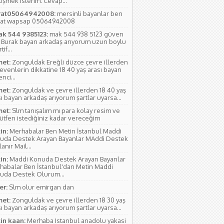
üşmek isterim. Cevap...
at05064942008:
mersinli bayanlar ben
at wapsap 05064942008
ak 544 9385123:
mak 544 938 5123 güven
 Burak bayan arkadaş arıyorum uzun boylu
if...
et:
Zonguldak Ereğli düzce çevre illerden
evenlerin dikkatine 18 40 yaş arası bayan
nci...
et:
Zonguldak ve çevre illerden 18 40 yaş
ı bayan arkadaş arıyorum şartlar uyarsa...
et:
Slm tanışalım mı para kolay resim ve
lütfen istediğiniz kadar vereceğim
in:
Merhabalar Ben Metin İstanbul Maddi
uda Destek Arayan Bayanlar MAddi Destek
anır Mail...
in:
Maddi Konuda Destek Arayan Bayanlar
habalar Ben İstanbul'dan Metin Maddi
uda Destek Olurum...
r:
Slm olur emirgan dan
et:
Zonguldak ve çevre illerden 18 30 yaş
ı bayan arkadaş arıyorum şartlar uyarsa...
in kaan:
Merhaba Istanbul anadolu yakasi