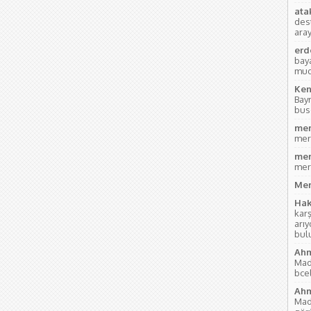
ata
des
aray
erd
bay
mud
Ken
Bay
bus
mer
mer
mer
mer
Mer
Hak
kar
arı
bul
Ahm
Mad
bce
Ahm
Mad