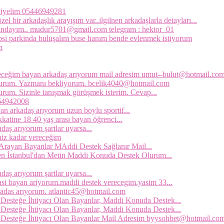
z yiyelim 05446949281
l bir arkadaşlık arayışım var..ilgilnen arkadaşlarla detayları...
asındayım.. mudur5701@gmail.com telegram : hektor_01
epsi parkinda buluşalım buse hanım bende evlenmek istiyorum
m
leceğim bayan arkadaş arıyorum mail adresim umut--bulut@hotmail.co
lurum. Yazmanı bekliyorum. bcelik4040@hotmail.com
um. Sizinle tanışmak görüşmek isterim. Cevap...
064942008
 arkadaş arıyorum uzun boylu sportif...
katine 18 40 yaş arası bayan öğrenci...
daş arıyorum şartlar uyarsa...
iniz kadar vereceğim
Arayan Bayanlar MAddi Destek Sağlanır Mail...
n İstanbul'dan Metin Maddi Konuda Destek Olurum...
daş arıyorum şartlar uyarsa...
asi bayan ariyorum.maddi destek verecegim.yasim 33...
kadas arıyorum. atlantic45@hotmail.com
Desteğe İhtiyacı Olan Bayanlar, Maddi Konuda Destek...
Desteğe İhtiyacı Olan Bayanlar, Maddi Konuda Destek...
 Desteğe İhtiyacı Olan Bayanlar Mail Adresim byysohbet@hotmail.co