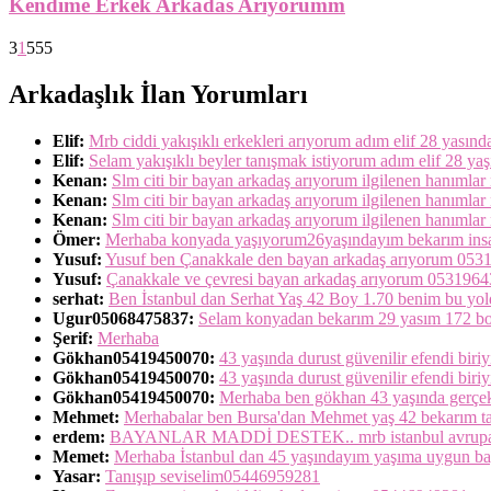
Kendime Erkek Arkadas Arıyorumm
3
1
555
Arkadaşlık İlan Yorumları
Elif:
Mrb ciddi yakışıklı erkekleri arıyorum adım elif 28 yasın
Elif:
Selam yakışıklı beyler tanışmak istiyorum adım elif 28 ya
Kenan:
Slm citi bir bayan arkadaş arıyorum ilgilenen hanımlar m
Kenan:
Slm citi bir bayan arkadaş arıyorum ilgilenen hanımlar m
Kenan:
Slm citi bir bayan arkadaş arıyorum ilgilenen hanımlar m
Ömer:
Merhaba konyada yaşıyorum26yaşındayım bekarım insanl
Yusuf:
Yusuf ben Çanakkale den bayan arkadaş arıyorum 05
Yusuf:
Çanakkale ve çevresi bayan arkadaş arıyorum 053196
serhat:
Ben İstanbul dan Serhat Yaş 42 Boy 1.70 benim bu yold
Ugur05068475837:
Selam konyadan bekarım 29 yasım 172 boy
Şerif:
Merhaba
Gökhan05419450070:
43 yaşında durust güvenilir efendi biriy
Gökhan05419450070:
43 yaşında durust güvenilir efendi biri
Gökhan05419450070:
Merhaba ben gökhan 43 yaşında gerçekten
Mehmet:
Merhabalar ben Bursa'dan Mehmet yaş 42 bekarım ta
erdem:
BAYANLAR MADDİ DESTEK.. mrb istanbul avrupa yakası
Memet:
Merhaba İstanbul dan 45 yaşındayım yaşıma uygun bay
Yasar:
Tanışıp seviselim05446959281