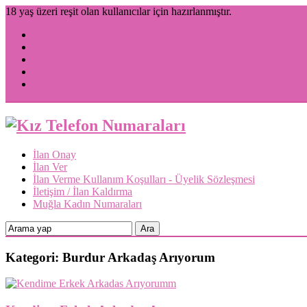
18 yaş üzeri reşit olan kullanıcılar için hazırlanmıştır.
İlan Onay
İlan Ver
İlan Verme Kullanım Koşulları - Üyelik Sözleşmesi
İletişim / İlan Kaldırma
Muğla Kadın Numaraları
İlan Onay
İlan Ver
İlan Verme Kullanım Koşulları - Üyelik Sözleşmesi
İletişim / İlan Kaldırma
Muğla Kadın Numaraları
Kategori: Burdur Arkadaş Arıyorum