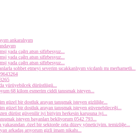
dayım ankaralıyım
şındayım
sj yada çağrı atsın sifirbeşyuz...
sj yada çağrı atsın sifirbeşyuz...
sj yada çağrı atsın sifirbeşyuz...
arla sohbet etmeyi severim sıcakkanlıyım vicdanlı mı merhametli...
319643264
43265
a yürüyebilcek dürüstlügü...
um 68 kilom esmerim ciddi tanısmak isteyen...
im güzel bir dostluk arayan tanışmak isteyen gizliliğe...
yim güzel bir dostluk arayan tanışmak isteyen güvenebileceği...
 dürüst güvenilir iyi biriyim herkesin karşısına iyi...
nışmak isteyen bayanları bekliyorum 0542 793...
ndan .özel bir sektorde orta düzey yöneticiyim. temizliğe...
an arkadaş arıyorum gizli imam nikahı...