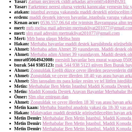
Yasar:
Zaman geçirecek ciddi arkadaş ariyom05446949281
Yasar:
Farketmez neresi olursa yeterki karıncalar yemesin bi
atakan:
istanbul avrupa yakasında maddi destekli görüşceğim öze
erdem:
maddi desstek isteyen bayanlar..istanbula varupa yak
Kenan acur:
0536.557.06.64 nbr iyimisin Bayrampaşa altın t
mert:
mrb melisa mail adresim mertnakliyat201077@gmail.co
mert:
slm mail adresim mertnakliyat201077@gmail.com
Mert:
Mrb bana ulaşın Melisa hnm
Hakan:
Merhaba bayanlar maddi destek karşılığında görüşebi
Ahmet:
Merhaba adım Ahmet 39 yaşındayım. Maddi destek o
Ahmet:
Merhaba adım Ahmet 39 yaşındayım. Maddi destek olur
murat05064942008:
mersinli bayanlar ben murat wapsap 05
burak 544 9385123:
mak 544 938 5123 güven Ben Burak bayan
Ahmet:
Zonguldak Ereğli düzce çevre illerden pezevenlerin dik
Ahmet:
Zonguldak ve çevre illerden 18 40 yaş arası bayan arka
Ahmet:
Slm tanışalım mı para kolay resim ve tel lütfen istediğ
Metin:
Merhabalar Ben Metin İstanbul Maddi Konuda Destek 
Metin:
Maddi Konuda Destek Arayan Bayanlar Merhabalar Be
Ömer:
Slm olur emirgan dan
Ahmet:
Zonguldak ve çevre illerden 18 30 yaş arası bayan arka
Metin kaan:
Merhaba Istanbul anadolu yakasi da 18-30 yas ar
Hakan:
Malatyadan maddi destekle görüşebileceğim bayan ar
Metin Demir:
Merhabalar Ben Metin İstanbul. Maddi Konuda 
Metin Demir:
Merhabalar Ben Metin İstanbul. Maddi Konuda 
Metin Demir:
Merhabalar Ben Metin İstanbul. Maddi Konuda