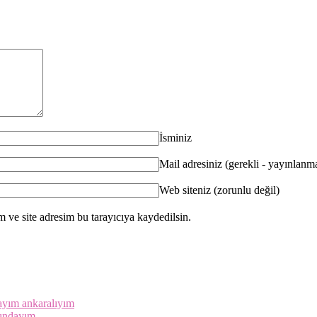
İsminiz
Mail adresiniz (gerekli - yayınlan
Web siteniz (zorunlu değil)
 ve site adresim bu tarayıcıya kaydedilsin.
dayım ankaralıyım
şındayım