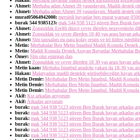
Hakan:
Merhaba bayanlar maddi destek karşılığında görüşebi
Ahmet:
Merhaba adım Ahmet 39 yaşındayım. Maddi destek o
Ahmet:
Merhaba adım Ahmet 39 yaşındayım. Maddi destek olur
murat05064942008:
mersinli bayanlar ben murat wapsap 05
burak 544 9385123:
mak 544 938 5123 güven Ben Burak bayan
Ahmet:
Zonguldak Ereğli düzce çevre illerden pezevenlerin dik
Ahmet:
Zonguldak ve çevre illerden 18 40 yaş arası bayan arka
Ahmet:
Slm tanışalım mı para kolay resim ve tel lütfen istediğ
Metin:
Merhabalar Ben Metin İstanbul Maddi Konuda Destek 
Metin:
Maddi Konuda Destek Arayan Bayanlar Merhabalar Be
Ömer:
Slm olur emirgan dan
Ahmet:
Zonguldak ve çevre illerden 18 30 yaş arası bayan arka
Metin kaan:
Merhaba Istanbul anadolu yakasi da 18-30 yas ar
Hakan:
Malatyadan maddi destekle görüşebileceğim bayan ar
Metin Demir:
Merhabalar Ben Metin İstanbul. Maddi Konuda 
Metin Demir:
Merhabalar Ben Metin İstanbul. Maddi Konuda 
Metin Demir:
Merhabalar Ben Metin İstanbul. Maddi Konuda
Akif:
Kız arkadaş arıyorum
Akif:
Arkadaş arıyorum
burak:
mak 544 938 5123 güven Ben Burak bayan arkadaş arıy
burak:
mak 544 938 5123 güven Ben Burak bayan arkadaş arıy
burak:
mak 544 938 5123 güven Ben Burak bayan arkadaş arıy
burak:
mak 544 938 5123 güven Ben Burak bayan arkadaş arıy
burak:
mak 544 938 5123 güven Ben Burak bayan arkadaş arıy
burak:
mak 544 938 5123 güven Ben Burak bayan arkadaş arıy