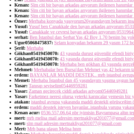
Kenan:
Slm citi bir bayan arkadaş arıyorum ilgilenen hanımlar m
Kenan:
Slm citi bir bayan arkadaş arıyorum ilgilenen hanımlar m
Kenan:
Slm citi bir bayan arkadaş arıyorum ilgilenen hanımlar m
Ömer:
Merhaba konyada yaşıyorum26yaşındayım bekarım insanl
Yusuf:
Yusuf ben Çanakkale den bayan arkadaş arıyorum 05
Yusuf:
Çanakkale ve çevresi bayan arkadaş arıyorum 053196
serhat:
Ben İstanbul dan Serhat Yaş 42 Boy 1.70 benim bu yold
Ugur05068475837:
Selam konyadan bekarım 29 yasım 172 boy
Şerif:
Merhaba
Gökhan05419450070:
43 yaşında durust güvenilir efendi biriy
Gökhan05419450070:
43 yaşında durust güvenilir efendi biri
Gökhan05419450070:
Merhaba ben gökhan 43 yaşında gerçekten
Mehmet:
Merhabalar ben Bursa'dan Mehmet yaş 42 bekarım ta
erdem:
BAYANLAR MADDİ DESTEK.. mrb istanbul avrupa yakası
Memet:
Merhaba İstanbul dan 45 yaşındayım yaşıma uygun bay
Yasar:
Tanışıp seviselim05446959281
Yasar:
Zaman geçirecek ciddi arkadaş ariyom05446949281
Yasar:
Farketmez neresi olursa yeterki karıncalar yemesin bi
atakan:
istanbul avrupa yakasında maddi destekli görüşceğim öze
erdem:
maddi desstek isteyen bayanlar..istanbula varupa yak
Kenan acur:
0536.557.06.64 nbr iyimisin Bayrampaşa altın t
mert:
mrb melisa mail adresim mertnakliyat201077@gmail.co
mert:
slm mail adresim mertnakliyat201077@gmail.com
Mert:
Mrb bana ulaşın Melisa hnm