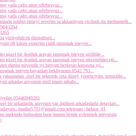
sj yada çağrı atsın sifirbeşyuz...
sj yada çağrı atsın sifirbeşyuz...
sj yada çağrı atsın sifirbeşyuz...
arla sohbet etmeyi severim sıcakkanlıyım vicdanlı mı merhametli...
319643264
43265
a yürüyebilcek dürüstlügü...
um 68 kilom esmerim ciddi tanısmak isteyen...
im güzel bir dostluk arayan tanışmak isteyen gizliliğe...
yim güzel bir dostluk arayan tanışmak isteyen güvenebileceği...
 dürüst güvenilir iyi biriyim herkesin karşısına iyi...
nışmak isteyen bayanları bekliyorum 0542 793...
ndan .özel bir sektorde orta düzey yöneticiyim. temizliğe...
an arkadaş arıyorum gizli imam nikahı...
z yiyelim 05446949281
l bir arkadaşlık arayışım var..ilgilnen arkadaşlarla detayları...
asındayım.. mudur5701@gmail.com telegram : hektor_01
epsi parkinda buluşalım buse hanım bende evlenmek istiyorum
m