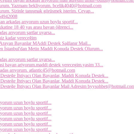
leceğim bayan arkadaş arıyorum mail adresim umut--bulut@hotmail.co
lurum. Yazmanı bekliyorum. bcelik4040@hotmail.com
um. Sizinle tanışmak görüşmek isterim. Cevap...
064942008
 arkadaş arıyorum uzun boylu sportif...
katine 18 40 yaş arası bayan öğrenci...
daş arıyorum şartlar uyarsa...
iniz kadar vereceğim
Arayan Bayanlar MAddi Destek Sağlanır Mail...
n İstanbul'dan Metin Maddi Konuda Destek Olurum...
daş arıyorum şartlar uyarsa...
asi bayan ariyorum.maddi destek verecegim.yasim 33...
kadas arıyorum. atlantic45@hotmail.com
Desteğe İhtiyacı Olan Bayanlar, Maddi Konuda Destek...
Desteğe İhtiyacı Olan Bayanlar, Maddi Konuda Destek...
 Desteğe İhtiyacı Olan Bayanlar Mail Adresim byysohbet@hotmail.co
orum uzun boylu sportif...
orum uzun boylu sportif...
orum uzun boylu sportif...
orum uzun boylu sportif...
orum uzun boylu sportif...
orum uzun boylu sportif...