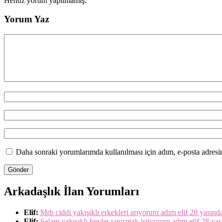
Henüz yorum yapılmamış.
Yorum Yaz
Daha sonraki yorumlarımda kullanılması için adım, e-posta adresim
Arkadaşlık İlan Yorumları
Elif:
Mrb ciddi yakışıklı erkekleri arıyorum adım elif 28 yasın
Elif:
Selam yakışıklı beyler tanışmak istiyorum adım elif 28 ya