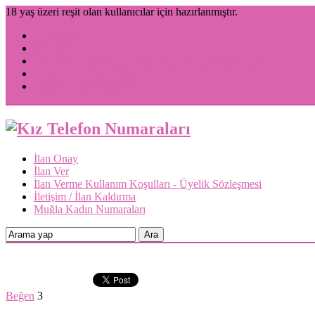
18 yaş üzeri reşit olan kullanıcılar için hazırlanmıştır.
İlan Onay
İlan Ver
İlan Verme Kullanım Koşulları - Üyelik Sözleşmesi
İletişim / İlan Kaldırma
Muğla Kadın Numaraları
İlan Onay
İlan Ver
İlan Verme Kullanım Koşulları - Üyelik Sözleşmesi
İletişim / İlan Kaldırma
Muğla Kadın Numaraları
Beğen
3