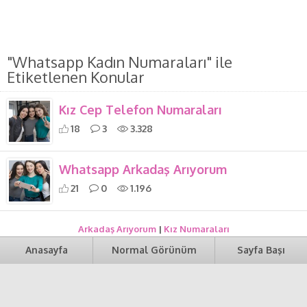
"Whatsapp Kadın Numaraları" ile
Etiketlenen Konular
Kız Cep Telefon Numaraları
18
3
3.328
Whatsapp Arkadaş Arıyorum
21
0
1.196
Arkadaş Arıyorum
|
Kız Numaraları
Anasayfa
Normal Görünüm
Sayfa Başı