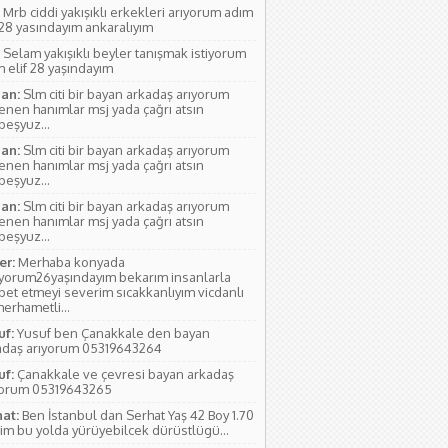
Mrb ciddi yakışıklı erkekleri arıyorum adım
 28 yasındayım ankaralıyım
Selam yakışıklı beyler tanışmak istiyorum
 elif 28 yaşındayım
an:
Slm citi bir bayan arkadaş arıyorum
lenen hanımlar msj yada çağrı atsın
rbeşyuz...
an:
Slm citi bir bayan arkadaş arıyorum
lenen hanımlar msj yada çağrı atsın
rbeşyuz...
an:
Slm citi bir bayan arkadaş arıyorum
lenen hanımlar msj yada çağrı atsın
rbeşyuz...
r:
Merhaba konyada
ıyorum26yaşındayım bekarım insanlarla
bet etmeyi severim sıcakkanlıyım vicdanlı
erhametli...
uf:
Yusuf ben Çanakkale den bayan
adaş arıyorum 05319643264
uf:
Çanakkale ve çevresi bayan arkadaş
yorum 05319643265
hat:
Ben İstanbul dan Serhat Yaş 42 Boy 1.70
im bu yolda yürüyebilcek dürüstlügü...