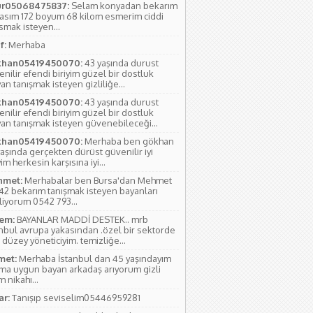
r05068475837:
Selam konyadan bekarım
yasım 172 boyum 68 kilom esmerim ciddi
smak isteyen...
f:
Merhaba
han05419450070:
43 yaşında durust
nilir efendi biriyim güzel bir dostluk
an tanışmak isteyen gizliliğe...
han05419450070:
43 yaşında durust
nilir efendi biriyim güzel bir dostluk
yan tanışmak isteyen güvenebileceği...
han05419450070:
Merhaba ben gökhan
aşında gerçekten dürüst güvenilir iyi
yim herkesin karşısına iyi...
met:
Merhabalar ben Bursa'dan Mehmet
 42 bekarım tanışmak isteyen bayanları
liyorum 0542 793...
em:
BAYANLAR MADDİ DESTEK.. mrb
anbul avrupa yakasından .özel bir sektorde
 düzey yöneticiyim. temizliğe...
et:
Merhaba İstanbul dan 45 yaşındayım
ıma uygun bayan arkadaş arıyorum gizli
 nikahı...
ar:
Tanışıp seviselim05446959281