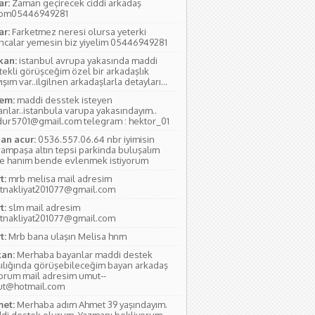
ar:
Zaman geçirecek ciddi arkadaş
yom05446949281
ar:
Farketmez neresi olursa yeterki
ıncalar yemesin biz yiyelim 05446949281
kan:
istanbul avrupa yakasında maddi
tekli görüşceğim özel bir arkadaşlık
ışım var..ilgilnen arkadaşlarla detayları...
em:
maddi desstek isteyen
anlar..istanbula varupa yakasındayım..
ur5701@gmail.com telegram : hektor_01
an acur:
0536.557.06.64 nbr iyimisin
rampaşa altın tepsi parkinda buluşalım
e hanım bende evlenmek istiyorum
t:
mrb melisa mail adresim
tnakliyat201077@gmail.com
t:
slm mail adresim
tnakliyat201077@gmail.com
t:
Mrb bana ulaşın Melisa hnm
an:
Merhaba bayanlar maddi destek
şılığında görüşebileceğim bayan arkadaş
yorum mail adresim umut--
ut@hotmail.com
et:
Merhaba adım Ahmet 39 yaşındayım.