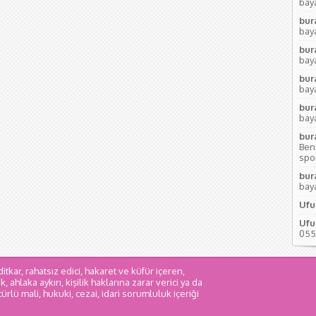
baya
bur
baya
bur
baya
bur
baya
bur
baya
bur
Ben
sport
bur
baya
Ufu
Ufu
055
itkar, rahatsız edici, hakaret ve küfür içeren,
 ahlaka aykırı, kişilik haklarına zarar verici ya da
rlü mali, hukuki, cezai, idari sorumluluk içeriği