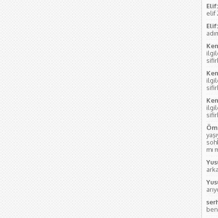
Elif:
elif
Elif:
adım
Ken
ilgi
sifi
Ken
ilgi
sifi
Ken
ilgi
sifi
Öme
yaş
soh
mı m
Yus
ark
Yus
arı
ser
ben