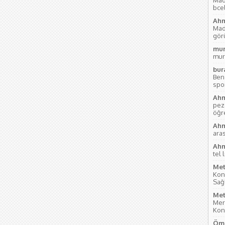
Mad
bce
Ahm
Mad
gör
mur
mur
bur
Ben
sport
Ahm
pez
öğre
Ahm
aras
Ahm
tel 
Met
Kon
Sağl
Met
Mer
Kon
Öme