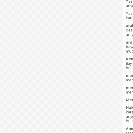
Yas
ari
Yas
kar
ata
des
aray
erd
bay
mud
Ken
Bay
bus
mer
mer
mer
mer
Mer
Hak
kar
arı
bul
Ahm