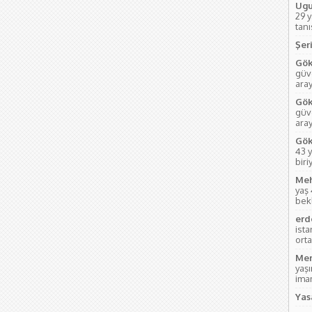
Ugu
29 
tanı
Şeri
Gök
güve
aray
Gök
güve
ara
Gök
43 y
biri
Meh
yaş
bek
erd
ist
orta
Mem
yaş
imam
Yas