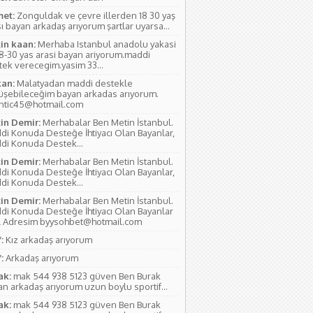
et:
Zonguldak ve çevre illerden 18 30 yaş
ı bayan arkadaş arıyorum şartlar uyarsa...
in kaan:
Merhaba Istanbul anadolu yakasi
18-30 yas arasi bayan ariyorum.maddi
tek verecegim.yasim 33...
an:
Malatyadan maddi destekle
üşebileceğim bayan arkadas arıyorum.
antic45@hotmail.com
in Demir:
Merhabalar Ben Metin İstanbul.
di Konuda Desteğe İhtiyacı Olan Bayanlar,
di Konuda Destek...
in Demir:
Merhabalar Ben Metin İstanbul.
di Konuda Desteğe İhtiyacı Olan Bayanlar,
di Konuda Destek...
in Demir:
Merhabalar Ben Metin İstanbul.
di Konuda Desteğe İhtiyacı Olan Bayanlar
l Adresim byysohbet@hotmail.com
:
Kız arkadaş arıyorum
:
Arkadaş arıyorum
ak:
mak 544 938 5123 güven Ben Burak
n arkadaş arıyorum uzun boylu sportif...
ak:
mak 544 938 5123 güven Ben Burak