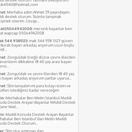
di destek olurum. Yazmanı bekliyorum.
lik4040@hotmail.com
et:
Merhaba adım Ahmet 39 yaşındayım.
di destek olurum. Sizinle tanışmak
üşmek isterim. Cevap...
at05064942008:
mersinli bayanlar ben
at wapsap 05064942008
ak 544 9385123:
mak 544 938 5123 güven
 Burak bayan arkadaş arıyorum uzun boylu
if...
et:
Zonguldak Ereğli düzce çevre illerden
evenlerin dikkatine 18 40 yaş arası bayan
nci...
et:
Zonguldak ve çevre illerden 18 40 yaş
ı bayan arkadaş arıyorum şartlar uyarsa...
et:
Slm tanışalım mı para kolay resim ve
lütfen istediğiniz kadar vereceğim
in:
Merhabalar Ben Metin İstanbul Maddi
uda Destek Arayan Bayanlar MAddi Destek
anır Mail...
in:
Maddi Konuda Destek Arayan Bayanlar
habalar Ben İstanbul'dan Metin Maddi
uda Destek Olurum...
r:
Slm olur emirgan dan