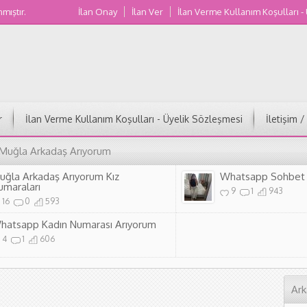
nmıştır.
İlan Onay
İlan Ver
İlan Verme Kullanım Koşulları -
Muğla Kadın Numaraları
r
İlan Verme Kullanım Koşulları - Üyelik Sözleşmesi
İletişim 
 Muğla Arkadaş Arıyorum
uğla Arkadaş Arıyorum Kız
Whatsapp Sohbet 
umaraları
9
1
943
16
0
593
hatsapp Kadın Numarası Arıyorum
4
1
606
Ark