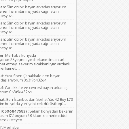
an:
Slm citi bir bayan arkadaş arıyorum
lenen hanımlar msj yada çağrı atsın
rbeşyuz...
an:
Slm citi bir bayan arkadaş arıyorum
lenen hanımlar msj yada çağrı atsın
rbeşyuz...
an:
Slm citi bir bayan arkadaş arıyorum
lenen hanımlar msj yada çağrı atsın
rbeşyuz...
r:
Merhaba konyada
ıyorum26yaşındayım bekarım insanlarla
bet etmeyi severim sıcakkanlıyım vicdanlı
erhametli...
uf:
Yusuf ben Çanakkale den bayan
adaş arıyorum 05319643264
uf:
Çanakkale ve çevresi bayan arkadaş
yorum 05319643265
hat:
Ben İstanbul dan Serhat Yaş 42 Boy 1.70
im bu yolda yürüyebilcek dürüstlügü...
r05068475837:
Selam konyadan bekarım
yasım 172 boyum 68 kilom esmerim ciddi
smak isteyen...
f:
Merhaba