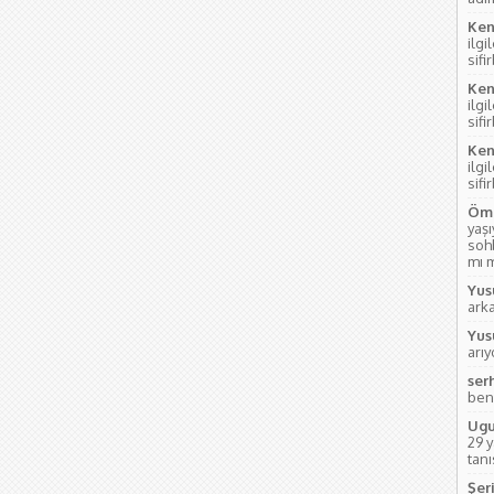
Ken
ilgi
sifi
Ken
ilgi
sifi
Ken
ilgi
sifi
Öme
yaş
soh
mı m
Yus
ark
Yus
arı
ser
ben
Ugu
29 
tanı
Şeri