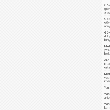
Gök
güve
aray
Gök
güve
ara
Gök
43 y
biri
Meh
yaş
bek
erd
ist
orta
Mem
yaş
imam
Yas
Yas
ari
Yas
kar