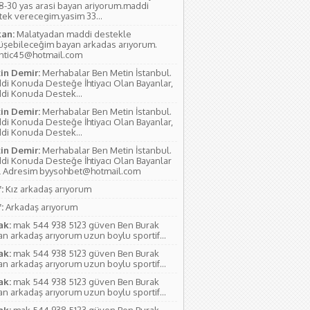
18-30 yas arasi bayan ariyorum.maddi
tek verecegim.yasim 33...
an:
Malatyadan maddi destekle
üşebileceğim bayan arkadas arıyorum.
antic45@hotmail.com
in Demir:
Merhabalar Ben Metin İstanbul.
di Konuda Desteğe İhtiyacı Olan Bayanlar,
di Konuda Destek...
in Demir:
Merhabalar Ben Metin İstanbul.
di Konuda Desteğe İhtiyacı Olan Bayanlar,
di Konuda Destek...
in Demir:
Merhabalar Ben Metin İstanbul.
di Konuda Desteğe İhtiyacı Olan Bayanlar
l Adresim byysohbet@hotmail.com
:
Kız arkadaş arıyorum
:
Arkadaş arıyorum
ak:
mak 544 938 5123 güven Ben Burak
n arkadaş arıyorum uzun boylu sportif...
ak:
mak 544 938 5123 güven Ben Burak
n arkadaş arıyorum uzun boylu sportif...
ak:
mak 544 938 5123 güven Ben Burak
n arkadaş arıyorum uzun boylu sportif...