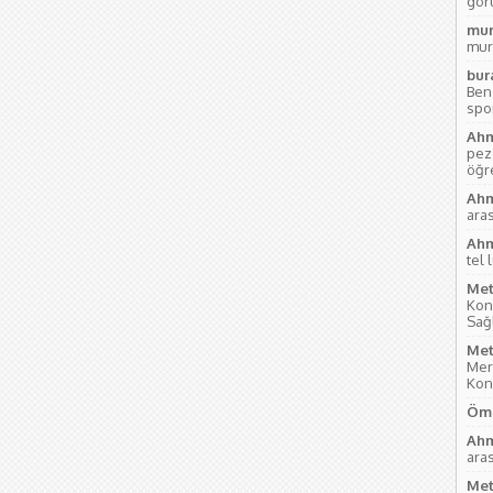
gör
mur
mur
bur
Ben
sport
Ahm
pez
öğre
Ahm
aras
Ahm
tel 
Met
Kon
Sağl
Met
Mer
Kon
Öme
Ahm
aras
Met