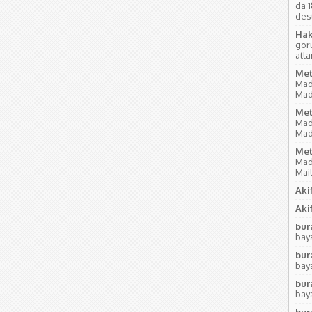
da 
des
Hak
gör
atl
Met
Mad
Mad
Met
Mad
Mad
Met
Mad
Mai
Akif
Akif
bur
baya
bur
baya
bur
baya