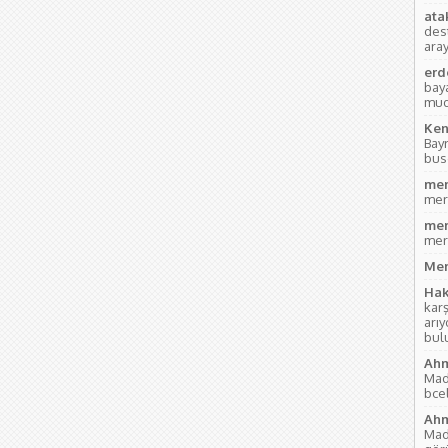
ata
des
aray
erd
bay
mud
Ken
Bay
bus
mer
mer
mer
mer
Mer
Hak
kar
arı
bul
Ahm
Mad
bce
Ahm
Mad