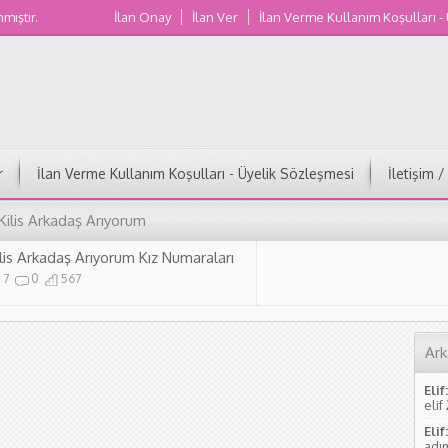
nmıştır.
İlan Onay
İlan Ver
İlan Verme Kullanım Koşulları -
Muğla Kadın Numaraları
r
İlan Verme Kullanım Koşulları - Üyelik Sözleşmesi
İletişim 
Kilis Arkadaş Arıyorum
ilis Arkadaş Arıyorum Kız Numaraları
7
0
567
Ark
Elif:
elif
Elif:
adım