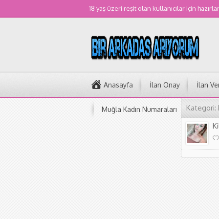
18 yaş üzeri reşit olan kullanıcılar için hazırla
Anasayfa
İlan Onay
İlan Ve
Kategori: 
Muğla Kadın Numaraları
K