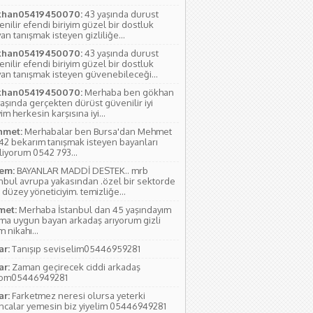
han05419450070:
43 yaşında durust
nilir efendi biriyim güzel bir dostluk
an tanışmak isteyen gizliliğe...
han05419450070:
43 yaşında durust
nilir efendi biriyim güzel bir dostluk
yan tanışmak isteyen güvenebileceği...
han05419450070:
Merhaba ben gökhan
aşında gerçekten dürüst güvenilir iyi
yim herkesin karşısına iyi...
met:
Merhabalar ben Bursa'dan Mehmet
 42 bekarım tanışmak isteyen bayanları
liyorum 0542 793...
em:
BAYANLAR MADDİ DESTEK.. mrb
anbul avrupa yakasından .özel bir sektorde
 düzey yöneticiyim. temizliğe...
et:
Merhaba İstanbul dan 45 yaşındayım
ıma uygun bayan arkadaş arıyorum gizli
 nikahı...
ar:
Tanışıp seviselim05446959281
ar:
Zaman geçirecek ciddi arkadaş
yom05446949281
ar:
Farketmez neresi olursa yeterki
ıncalar yemesin biz yiyelim 05446949281