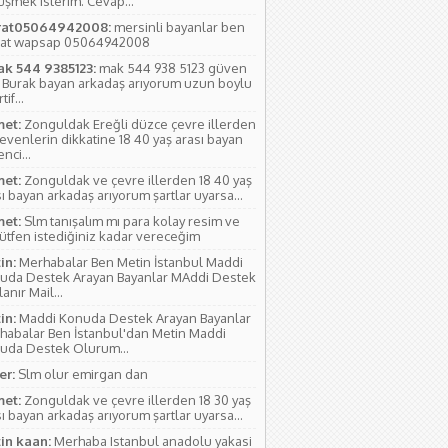
üşmek isterim. Cevap...
at05064942008:
mersinli bayanlar ben
at wapsap 05064942008
ak 544 9385123:
mak 544 938 5123 güven
 Burak bayan arkadaş arıyorum uzun boylu
if...
et:
Zonguldak Ereğli düzce çevre illerden
evenlerin dikkatine 18 40 yaş arası bayan
nci...
et:
Zonguldak ve çevre illerden 18 40 yaş
ı bayan arkadaş arıyorum şartlar uyarsa...
et:
Slm tanışalım mı para kolay resim ve
lütfen istediğiniz kadar vereceğim
in:
Merhabalar Ben Metin İstanbul Maddi
uda Destek Arayan Bayanlar MAddi Destek
anır Mail...
in:
Maddi Konuda Destek Arayan Bayanlar
habalar Ben İstanbul'dan Metin Maddi
uda Destek Olurum...
r:
Slm olur emirgan dan
et:
Zonguldak ve çevre illerden 18 30 yaş
ı bayan arkadaş arıyorum şartlar uyarsa...
in kaan:
Merhaba Istanbul anadolu yakasi