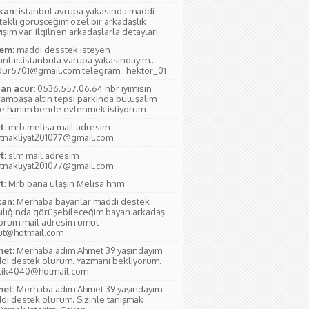
kan:
istanbul avrupa yakasında maddi
tekli görüşceğim özel bir arkadaşlık
ışım var..ilgilnen arkadaşlarla detayları...
em:
maddi desstek isteyen
anlar..istanbula varupa yakasındayım..
ur5701@gmail.com telegram : hektor_01
an acur:
0536.557.06.64 nbr iyimisin
rampaşa altın tepsi parkinda buluşalım
e hanım bende evlenmek istiyorum
t:
mrb melisa mail adresim
tnakliyat201077@gmail.com
t:
slm mail adresim
tnakliyat201077@gmail.com
t:
Mrb bana ulaşın Melisa hnm
an:
Merhaba bayanlar maddi destek
şılığında görüşebileceğim bayan arkadaş
yorum mail adresim umut--
ut@hotmail.com
et:
Merhaba adım Ahmet 39 yaşındayım.
di destek olurum. Yazmanı bekliyorum.
lik4040@hotmail.com
et:
Merhaba adım Ahmet 39 yaşındayım.
di destek olurum. Sizinle tanışmak