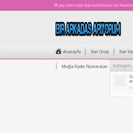
18 yaş üzeri reşit olan kullanıcılar için hazırla
Anasayfa
İlan Onay
İlan Ve
Kategori:
Muğla Kadın Numaraları
S
a