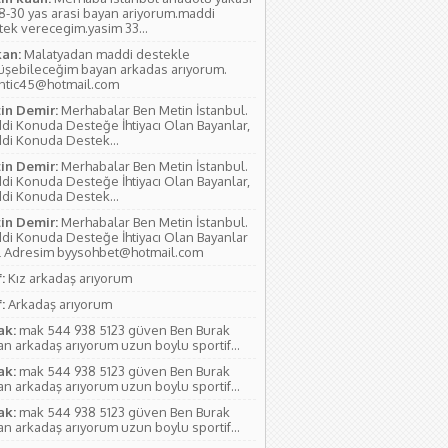
18-30 yas arasi bayan ariyorum.maddi
tek verecegim.yasim 33...
an:
Malatyadan maddi destekle
üşebileceğim bayan arkadas arıyorum.
antic45@hotmail.com
in Demir:
Merhabalar Ben Metin İstanbul.
di Konuda Desteğe İhtiyacı Olan Bayanlar,
di Konuda Destek...
in Demir:
Merhabalar Ben Metin İstanbul.
di Konuda Desteğe İhtiyacı Olan Bayanlar,
di Konuda Destek...
in Demir:
Merhabalar Ben Metin İstanbul.
di Konuda Desteğe İhtiyacı Olan Bayanlar
l Adresim byysohbet@hotmail.com
:
Kız arkadaş arıyorum
:
Arkadaş arıyorum
ak:
mak 544 938 5123 güven Ben Burak
n arkadaş arıyorum uzun boylu sportif...
ak:
mak 544 938 5123 güven Ben Burak
n arkadaş arıyorum uzun boylu sportif...
ak:
mak 544 938 5123 güven Ben Burak
n arkadaş arıyorum uzun boylu sportif...