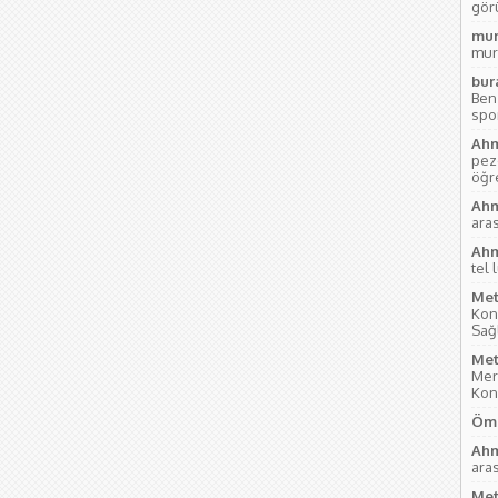
gör
mur
mur
bur
Ben
sport
Ahm
pez
öğre
Ahm
aras
Ahm
tel 
Met
Kon
Sağl
Met
Mer
Kon
Öme
Ahm
aras
Met