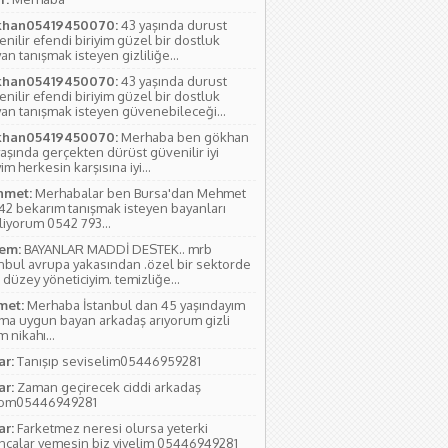
han05419450070:
43 yaşında durust
nilir efendi biriyim güzel bir dostluk
an tanışmak isteyen gizliliğe...
han05419450070:
43 yaşında durust
nilir efendi biriyim güzel bir dostluk
yan tanışmak isteyen güvenebileceği...
han05419450070:
Merhaba ben gökhan
aşında gerçekten dürüst güvenilir iyi
yim herkesin karşısına iyi...
met:
Merhabalar ben Bursa'dan Mehmet
 42 bekarım tanışmak isteyen bayanları
liyorum 0542 793...
em:
BAYANLAR MADDİ DESTEK.. mrb
anbul avrupa yakasından .özel bir sektorde
 düzey yöneticiyim. temizliğe...
et:
Merhaba İstanbul dan 45 yaşındayım
ıma uygun bayan arkadaş arıyorum gizli
 nikahı...
ar:
Tanışıp seviselim05446959281
ar:
Zaman geçirecek ciddi arkadaş
yom05446949281
ar:
Farketmez neresi olursa yeterki
ıncalar yemesin biz yiyelim 05446949281