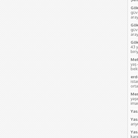
Gök
güve
aray
Gök
güve
ara
Gök
43 y
biri
Meh
yaş
bek
erd
ist
orta
Mem
yaş
imam
Yas
Yas
ari
Yas
kar