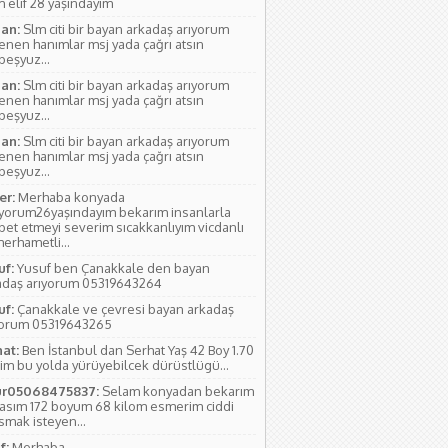
 elif 28 yaşındayım
an:
Slm citi bir bayan arkadaş arıyorum
lenen hanımlar msj yada çağrı atsın
rbeşyuz...
an:
Slm citi bir bayan arkadaş arıyorum
lenen hanımlar msj yada çağrı atsın
rbeşyuz...
an:
Slm citi bir bayan arkadaş arıyorum
lenen hanımlar msj yada çağrı atsın
rbeşyuz...
r:
Merhaba konyada
ıyorum26yaşındayım bekarım insanlarla
bet etmeyi severim sıcakkanlıyım vicdanlı
erhametli...
uf:
Yusuf ben Çanakkale den bayan
adaş arıyorum 05319643264
uf:
Çanakkale ve çevresi bayan arkadaş
yorum 05319643265
hat:
Ben İstanbul dan Serhat Yaş 42 Boy 1.70
im bu yolda yürüyebilcek dürüstlügü...
r05068475837:
Selam konyadan bekarım
yasım 172 boyum 68 kilom esmerim ciddi
smak isteyen...
f:
Merhaba