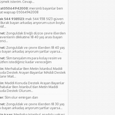
üşmek isterim. Cevap...
at05064942008:
mersinli bayanlar ben
at wapsap 05064942008
ak 544 9385123:
mak 544 938 5123 güven
 Burak bayan arkadaş arıyorum uzun boylu
if...
et:
Zonguldak Ereğli düzce çevre illerden
evenlerin dikkatine 18 40 yaş arası bayan
nci...
et:
Zonguldak ve çevre illerden 18 40 yaş
ı bayan arkadaş arıyorum şartlar uyarsa...
et:
Slm tanışalım mı para kolay resim ve
lütfen istediğiniz kadar vereceğim
in:
Merhabalar Ben Metin İstanbul Maddi
uda Destek Arayan Bayanlar MAddi Destek
anır Mail...
in:
Maddi Konuda Destek Arayan Bayanlar
habalar Ben İstanbul'dan Metin Maddi
uda Destek Olurum...
r:
Slm olur emirgan dan
et:
Zonguldak ve çevre illerden 18 30 yaş
ı bayan arkadaş arıyorum şartlar uyarsa...
in kaan:
Merhaba Istanbul anadolu yakasi