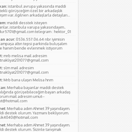
kan:
istanbul avrupa yakasında maddi
tekli görüşceğim özel bir arkadaşlık
ışım var..ilgilnen arkadaşlarla detayları...
em:
maddi desstek isteyen
anlar..istanbula varupa yakasındayım..
ur5701@gmail.com telegram : hektor_01
an acur:
0536.557.06.64 nbr iyimisin
rampaşa altın tepsi parkinda buluşalım
e hanım bende evlenmek istiyorum
t:
mrb melisa mail adresim
tnakliyat201077@gmail.com
t:
slm mail adresim
tnakliyat201077@gmail.com
t:
Mrb bana ulaşın Melisa hnm
an:
Merhaba bayanlar maddi destek
şılığında görüşebileceğim bayan arkadaş
yorum mail adresim umut--
ut@hotmail.com
et:
Merhaba adım Ahmet 39 yaşındayım.
di destek olurum. Yazmanı bekliyorum.
lik4040@hotmail.com
et:
Merhaba adım Ahmet 39 yaşındayım.
di destek olurum. Sizinle tanışmak