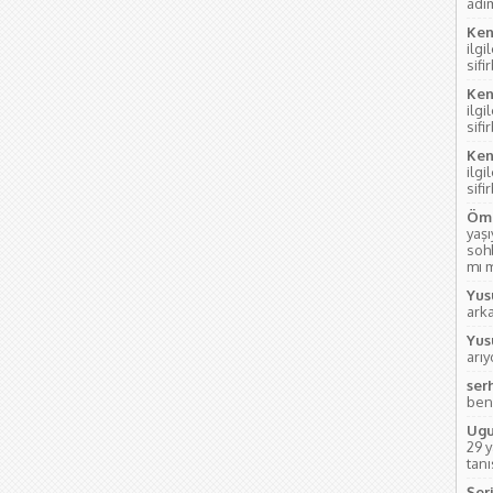
adım
Ken
ilgi
sifi
Ken
ilgi
sifi
Ken
ilgi
sifi
Öme
yaş
soh
mı m
Yus
ark
Yus
arı
ser
ben
Ugu
29 
tanı
Şeri