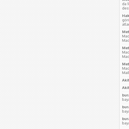
da 
des
Hak
gör
atl
Met
Mad
Mad
Met
Mad
Mad
Met
Mad
Mai
Akif
Akif
bur
baya
bur
baya
bur
baya