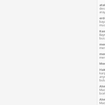
ata
des
aray
erd
bay
mud
Ken
Bay
bus
mer
mer
mer
mer
Mer
Hak
kar
arı
bul
Ahm
Mad
bce
Ahm
Mad