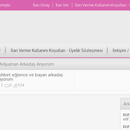
nmıştır.
İlan Onay
İlan Ver
İlan Verme Kullanım Koşulları -
Muğla Kadın Numaraları
r
İlan Verme Kullanım Koşulları - Üyelik Sözleşmesi
İletişim 
 Adıyaman Arkadaş Arıyorum
ohbet eğlence ve bayan arkadaş
rıyorum
2
0
534
Ark
Elif:
elif
Elif: